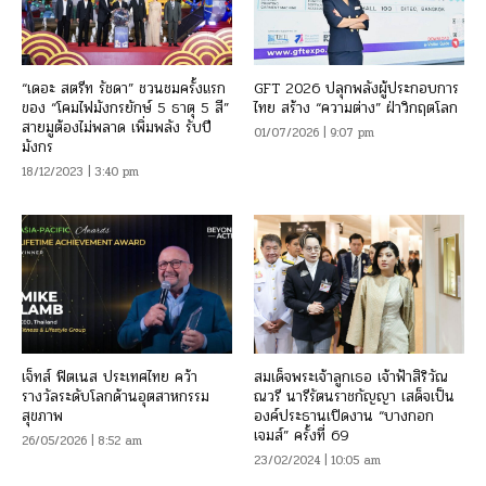
“เดอะ สตรีท รัชดา” ชวนชมครั้งแรก
GFT 2026 ปลุกพลังผู้ประกอบการ
ของ “โคมไฟมังกรยักษ์ 5 ธาตุ 5 สี”
ไทย สร้าง “ความต่าง” ฝ่าวิกฤตโลก
สายมูต้องไม่พลาด เพิ่มพลัง รับปี
01/07/2026 | 9:07 pm
มังกร
18/12/2023 | 3:40 pm
เจ็ทส์ ฟิตเนส ประเทศไทย คว้า
สมเด็จพระเจ้าลูกเธอ เจ้าฟ้าสิริวัณ
รางวัลระดับโลกด้านอุตสาหกรรม
ณวรี นารีรัตนราชกัญญา เสด็จเป็น
สุขภาพ
องค์ประธานเปิดงาน “บางกอก
เจมส์” ครั้งที่ 69
26/05/2026 | 8:52 am
23/02/2024 | 10:05 am