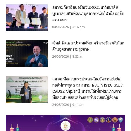
สมาคมกีฬาอีสปอร์ตเซ็นMOUมหาวิทยาลัย
บูรพาส่งเสริมพัฒนาบุคลากร-นักกีฬาอึสปอร์ต
ครบวงจร
04/06/2026 | 4:16 pm
เจ็ทส์ ฟิตเนส ประเทศไทย คว้ารางวัลระดับโลก
ด้านอุตสาหกรรมสุขภาพ
26/05/2026 | 8:52 am
สมาคมพืชสวนแห่งประเทศไทยจัดการแข่งขัน
กอล์ฟการกุศล ณ สนาม RSU VISTA GOLF
CAUSE ปทุมธานี หารายได้เพื่อพัฒนาวงการ
พืชสวนไทยและสร้างสรรค์ประโยชน์สู่สังคม
24/05/2026 | 9:11 am