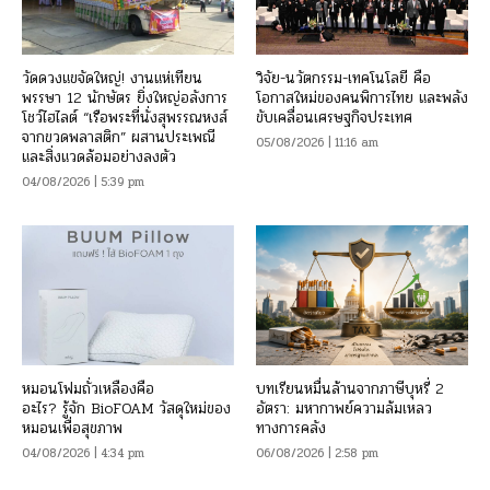
วัดดวงแขจัดใหญ่! งานแห่เทียน
วิจัย-นวัตกรรม-เทคโนโลยี คือ
พรรษา 12 นักษัตร ยิ่งใหญ่อลังการ
โอกาสใหม่ของคนพิการไทย และพลัง
โชว์ไฮไลต์ “เรือพระที่นั่งสุพรรณหงส์
ขับเคลื่อนเศรษฐกิจประเทศ
จากขวดพลาสติก” ผสานประเพณี
05/08/2026 | 11:16 am
และสิ่งแวดล้อมอย่างลงตัว
04/08/2026 | 5:39 pm
หมอนโฟมถั่วเหลืองคือ
บทเรียนหมื่นล้านจากภาษีบุหรี่ 2
อะไร? รู้จัก BioFOAM วัสดุใหม่ของ
อัตรา: มหากาพย์ความล้มเหลว
หมอนเพื่อสุขภาพ
ทางการคลัง
04/08/2026 | 4:34 pm
06/08/2026 | 2:58 pm