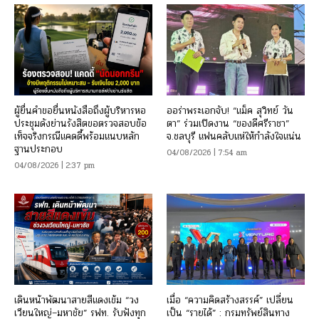
ผู้ยื่นคำขอยื่นหนังสือถึงผู้บริหารหอ
ออร่าพระเอกจับ! “แม็ค สุวิทย์ วัน
ประชุมดังย่านรังสิตขอตรวจสอบข้อ
ตา” ร่วมเปิดงาน “ของดีศรีราชา”
เท็จจริงกรณีแคดดี้พร้อมแนบหลัก
จ.ชลบุรี แฟนคลับแห่ให้กำลังใจแน่น
ฐานประกอบ
04/08/2026 | 7:54 am
04/08/2026 | 2:37 pm
เดินหน้าพัฒนาสายสีแดงเข้ม “วง
เมื่อ “ความคิดสร้างสรรค์” เปลี่ยน
เวียนใหญ่–มหาชัย” รฟท. รับฟังทุก
เป็น “รายได้” : กรมทรัพย์สินทาง