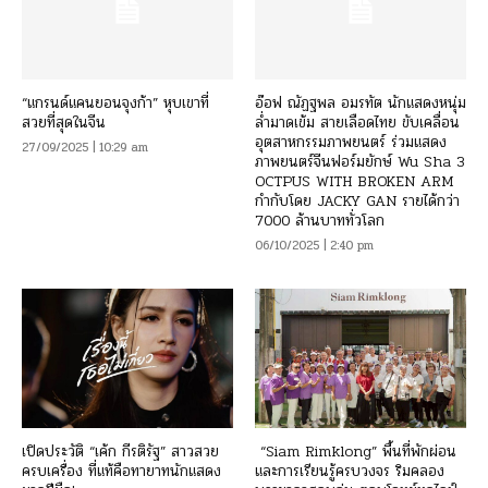
“แกรนด์แคนยอนจุงก้า” หุบเขาที่
อ๊อฟ ณัฏฐพล อมรทัต นักแสดงหนุ่ม
สวยที่สุดในจีน
ล่ำมาดเข้ม สายเลือดไทย ขับเคลื่อน
อุตสาหกรรมภาพยนตร์ ร่วมแสดง
27/09/2025 | 10:29 am
ภาพยนตร์จีนฟอร์มยักษ์ Wu Sha 3
OCTPUS WITH BROKEN ARM
กำกับโดย JACKY GAN รายได้กว่า
7000 ล้านบาททั่วโลก
06/10/2025 | 2:40 pm
เปิดประวัติ “เค้ก กีรติรัฐ” สาวสวย
“Siam Rimklong” พื้นที่พักผ่อน
ครบเครื่อง ที่แท้คือทายาทนักแสดง
และการเรียนรู้ครบวงจร ริมคลอง