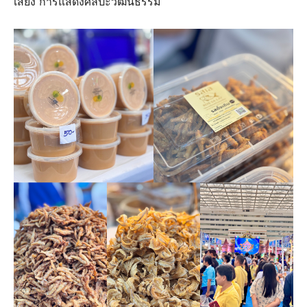
เสียง การแสดงศิลปะวัฒนธรรม