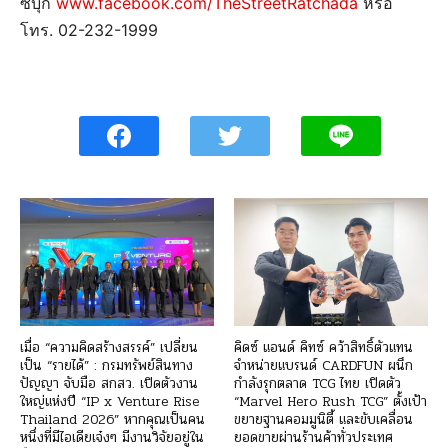
ซบุ๊ก
www.facebook.com/TheStreetRatchada
หรือ
โทร. 02-232-1999
เมื่อ “ความคิดสร้างสรรค์” เปลี่ยน
คิดซ์ แอนด์ คิทซ์ คว้าสิทธิ์ตัวแทน
เป็น “รายได้” : กรมทรัพย์สินทาง
จำหน่ายแบรนด์ CARDFUN ผนึก
ปัญญา จับมือ สกสว. เปิดตัวงาน
กำลังรุกตลาด TCG ไทย เปิดตัว
ใหญ่แห่งปี “IP x Venture Rise
“Marvel Hero Rush TCG” ตั้งเป้า
Thailand 2026” หากคุณเป็นคน
ขยายฐานคอมมูนิตี้ และขับเคลื่อน
หนึ่งที่มีไอเดียเจ๋งๆ มีงานวิจัยอยู่ใน
ยอดขายผ่านร้านค้าทั่วประเทศ