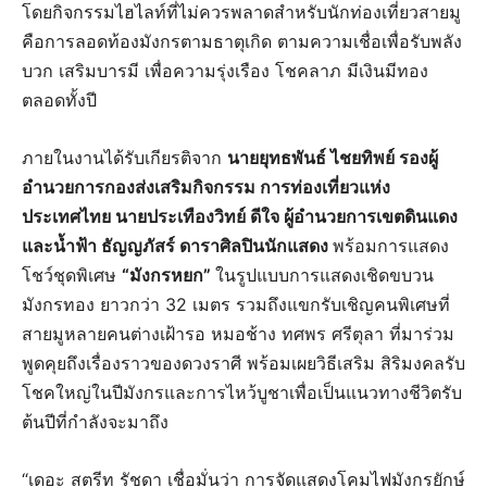
โดยกิจกรรมไฮไลท์ที่ไม่ควรพลาดสำหรับนักท่องเที่ยวสายมู
คือการลอดท้องมังกรตามธาตุเกิด ตามความเชื่อเพื่อรับพลัง
บวก เสริมบารมี เพื่อความรุ่งเรือง โชคลาภ มีเงินมีทอง
ตลอดทั้งปี
ภายในงานได้รับเกียรติจาก
นายยุทธพันธ์ ไชยทิพย์ รองผู้
อำนวยการกองส่งเสริมกิจกรรม การท่องเที่ยวแห่ง
ประเทศไทย นายประเทืองวิทย์ ดีใจ ผู้อำนวยการเขตดินแดง
และน้ำฟ้า ธัญญภัสร์ ดาราศิลปินนักแสดง
พร้อมการแสดง
โชว์ชุดพิเศษ
“มังกรหยก”
ในรูปแบบการแสดงเชิดขบวน
มังกรทอง ยาวกว่า 32 เมตร รวมถึงแขกรับเชิญคนพิเศษที่
สายมูหลายคนต่างเฝ้ารอ หมอช้าง ทศพร ศรีตุลา ที่มาร่วม
พูดคุยถึงเรื่องราวของดวงราศี พร้อมเผยวิธีเสริม สิริมงคลรับ
โชคใหญ่ในปีมังกรและการไหว้บูชาเพื่อเป็นแนวทางชีวิตรับ
ต้นปีที่กำลังจะมาถึง
“เดอะ สตรีท รัชดา เชื่อมั่นว่า การจัดแสดงโคมไฟมังกรยักษ์