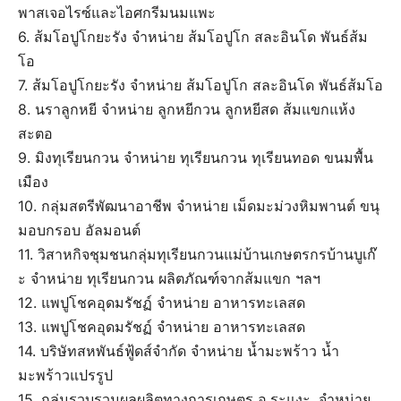
พาสเจอไรซ์และไอศกรีมนมแพะ
6. ส้มโอปูโกยะรัง จำหน่าย ส้มโอปูโก สละอินโด พันธ์ส้ม
โอ
7. ส้มโอปูโกยะรัง จำหน่าย ส้มโอปูโก สละอินโด พันธ์ส้มโอ
8. นราลูกหยี จำหน่าย ลูกหยีกวน ลูกหยีสด ส้มแขกแห้ง
สะตอ
9. มิงทุเรียนกวน จำหน่าย ทุเรียนกวน ทุเรียนทอด ขนมพื้น
เมือง
10. กลุ่มสตรีพัฒนาอาชีพ จำหน่าย เม็ดมะม่วงหิมพานต์ ขนุ
มอบกรอบ อัลมอนต์
11. วิสาหกิจชุมชนกลุ่มทุเรียนกวนแม่บ้านเกษตรกรบ้านบูเก๊
ะ จำหน่าย ทุเรียนกวน ผลิตภัณฑ์จากส้มแขก ฯลฯ
12. แพปูโชคอุดมรัชฏ์ จำหน่าย อาหารทะเลสด
13. แพปูโชคอุดมรัชฏ์ จำหน่าย อาหารทะเลสด
14. บริษัทสหพันธ์ฟู้ดส์จํากัด จำหน่าย น้ำมะพร้าว น้ำ
มะพร้าวแปรรูป
15. กลุ่มรวบรวมผลผลิตทางการเกษตร อ.ระแงะ. จำหน่าย