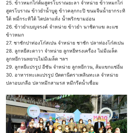
25. ข้าวหมกไก่ต้มสูตรโบราณยะลา จำหน่าย ข้าวหมกไก่
สูตรโบราณ ข้าวยำน้ำบูดู ข้าวคลุกกะปิ ขนมจีนน้ำยากระทิ
ใต้ หมี่กระทิใต้ ไตปลาแห้ง น้ำพริกขามอ่อน
26. ข้าวยําเบญจรงค์ จำหน่าย ข้าวยำ นาชิดาแฆ ละแช
ข้าวหมก
27. ชาชักปาท่องโก๋สเปน จำหน่าย ชาชัก ปลาท่องโก๋สเปน
28. ลูกหยีสะดาวา จำหน่าย ลูกหยีทรงเครื่อง ไม่มีเมล็ด
ลูกหยีกวนหยาบไม่มีเมล็ด ฯลฯ
29. ลูกหยีแปรรูป อีซัน จำหน่าย ลูกหยีกวน, ส้มแขกแช่อิ่ม
30. อาหารทะเลแปรรูป ปัตตานีตราเพลินทะเล จำหน่าย
ปลาอบเกลือ ปลาหมึกสามรส หมึกรีดน้ำเชื่อม