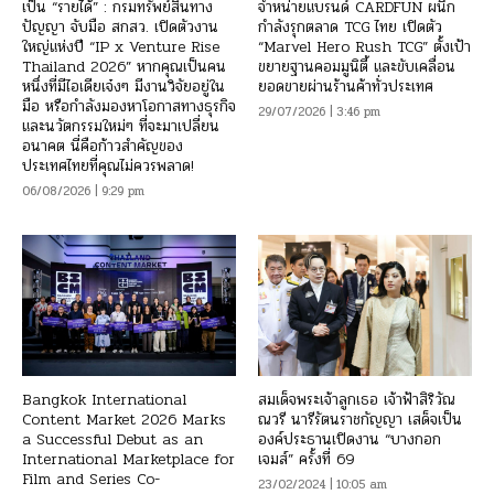
เป็น “รายได้” : กรมทรัพย์สินทาง
จำหน่ายแบรนด์ CARDFUN ผนึก
ปัญญา จับมือ สกสว. เปิดตัวงาน
กำลังรุกตลาด TCG ไทย เปิดตัว
ใหญ่แห่งปี “IP x Venture Rise
“Marvel Hero Rush TCG” ตั้งเป้า
Thailand 2026” หากคุณเป็นคน
ขยายฐานคอมมูนิตี้ และขับเคลื่อน
หนึ่งที่มีไอเดียเจ๋งๆ มีงานวิจัยอยู่ใน
ยอดขายผ่านร้านค้าทั่วประเทศ
มือ หรือกำลังมองหาโอกาสทางธุรกิจ
29/07/2026 | 3:46 pm
และนวัตกรรมใหม่ๆ ที่จะมาเปลี่ยน
อนาคต นี่คือก้าวสำคัญของ
ประเทศไทยที่คุณไม่ควรพลาด!
06/08/2026 | 9:29 pm
Bangkok International
สมเด็จพระเจ้าลูกเธอ เจ้าฟ้าสิริวัณ
Content Market 2026 Marks
ณวรี นารีรัตนราชกัญญา เสด็จเป็น
a Successful Debut as an
องค์ประธานเปิดงาน “บางกอก
International Marketplace for
เจมส์” ครั้งที่ 69
Film and Series Co-
23/02/2024 | 10:05 am