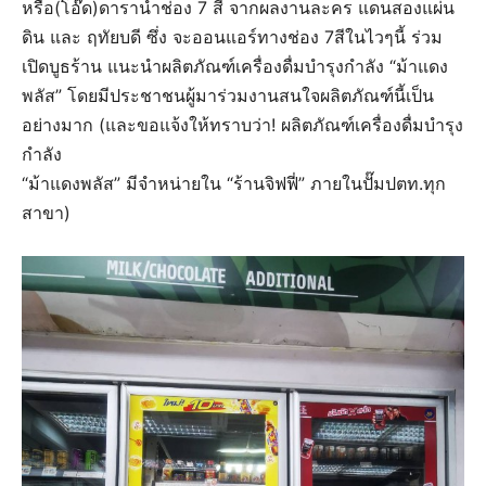
หรือ(โอ๊ด)ดารานำช่อง 7 สี จากผลงานละคร แดนสองแผ่น
ดิน และ ฤทัยบดี ซึ่ง จะออนแอร์ทางช่อง 7สีในไวๆนี้ ร่วม
เปิดบูธร้าน แนะนำผลิตภัณฑ์เครื่องดื่มบำรุงกำลัง “ม้าแดง
พลัส” โดยมีประชาชนผู้มาร่วมงานสนใจผลิตภัณฑ์นี้เป็น
อย่างมาก (และขอแจ้งให้ทราบว่า! ผลิตภัณฑ์เครื่องดื่มบำรุง
กำลัง
“ม้าแดงพลัส” มีจำหน่ายใน “ร้านจิฟฟี่” ภายในปั๊มปตท.ทุก
สาขา)