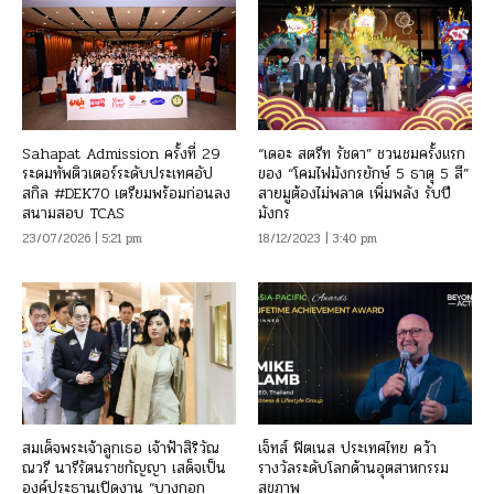
Sahapat Admission ครั้งที่ 29
“เดอะ สตรีท รัชดา” ชวนชมครั้งแรก
ระดมทัพติวเตอร์ระดับประเทศอัป
ของ “โคมไฟมังกรยักษ์ 5 ธาตุ 5 สี”
สกิล #DEK70 เตรียมพร้อมก่อนลง
สายมูต้องไม่พลาด เพิ่มพลัง รับปี
สนามสอบ TCAS
มังกร
23/07/2026 | 5:21 pm
18/12/2023 | 3:40 pm
สมเด็จพระเจ้าลูกเธอ เจ้าฟ้าสิริวัณ
เจ็ทส์ ฟิตเนส ประเทศไทย คว้า
ณวรี นารีรัตนราชกัญญา เสด็จเป็น
รางวัลระดับโลกด้านอุตสาหกรรม
องค์ประธานเปิดงาน “บางกอก
สุขภาพ