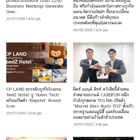
productionMore than 1,200
หนึ่งที่มีไอเดียเจ๋งๆ มีงานวิจัยอยู่ใน
Business Meetings Generate
มือ หรือกำลังมองหาโอกาสทางธุรกิจ
Over...
และนวัตกรรมใหม่ๆ ที่จะมาเปลี่ยน
อนาคต นี่คือก้าวสำคัญของ
31/07/2026 | 4:50 pm
ประเทศไทยที่คุณไม่ควรพลาด!
06/08/2026 | 9:29 pm
CP LAND ยกระดับธุรกิจโรงแรม
คิดซ์ แอนด์ คิทซ์ คว้าสิทธิ์ตัวแทน
‘bedZ Hotel’ ชู ‘Guest Tech’
จำหน่ายแบรนด์ CARDFUN ผนึก
พร้อมเปิดตัว ‘Napster’ Brand
กำลังรุกตลาด TCG ไทย เปิดตัว
Icon
“Marvel Hero Rush TCG” ตั้งเป้า
ขยายฐานคอมมูนิตี้ และขับเคลื่อน
25/07/2026 | 10:41 pm
ยอดขายผ่านร้านค้าทั่วประเทศ
29/07/2026 | 3:46 pm