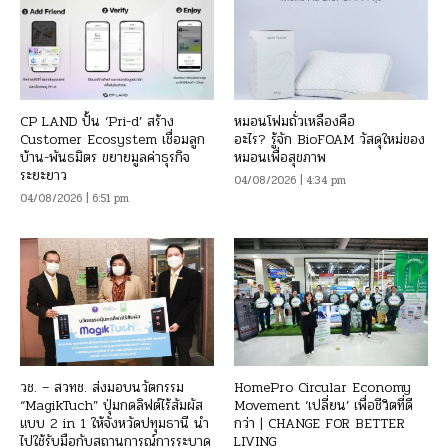
CP LAND ปั้น ‘Pri-d’ สร้าง
หมอนโฟมถั่วเหลืองคือ
Customer Ecosystem เชื่อมลูก
อะไร? รู้จัก BioFOAM วัสดุใหม่ของ
บ้าน-พันธมิตร ขยายมูลค่าธุรกิจ
หมอนเพื่อสุขภาพ
ระยะยาว
04/08/2026 | 4:34 pm
04/08/2026 | 6:51 pm
วช. – สวทช. ส่งมอบนวัตกรรม
HomePro Circular Economy
“MagikTuch” ปุ่มกดลิฟต์ไร้สัมผัส
Movement ‘เปลี่ยน’ เพื่อชีวิตที่ดี
แบบ 2 in 1 ให้จังหวัดปทุมธานี นำ
กว่า | CHANGE FOR BETTER
ไปใช้รับมือกับสถานการณ์การระบาด
LIVING