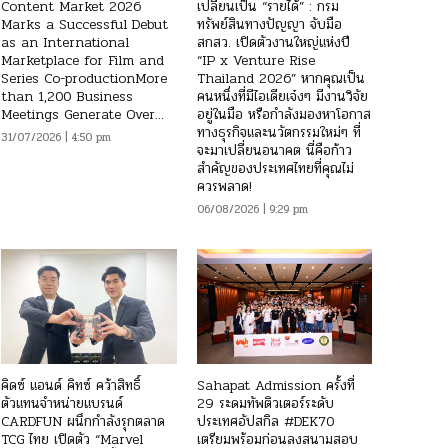
Content Market 2026
เปลี่ยนเป็น “รายได้” : กรม
Marks a Successful Debut
ทรัพย์สินทางปัญญา จับมือ
as an International
สกสว. เปิดตัวงานใหญ่แห่งปี
Marketplace for Film and
“IP x Venture Rise
Series Co-productionMore
Thailand 2026” หากคุณเป็น
than 1,200 Business
คนหนึ่งที่มีไอเดียเจ๋งๆ มีงานวิจัย
Meetings Generate Over...
อยู่ในมือ หรือกำลังมองหาโอกาส
ทางธุรกิจและนวัตกรรมใหม่ๆ ที่
31/07/2026 | 4:50 pm
จะมาเปลี่ยนอนาคต นี่คือก้าว
สำคัญของประเทศไทยที่คุณไม่
ควรพลาด!
06/08/2026 | 9:29 pm
คิดซ์ แอนด์ คิทซ์ คว้าสิทธิ์
Sahapat Admission ครั้งที่
ตัวแทนจำหน่ายแบรนด์
29 ระดมทัพติวเตอร์ระดับ
CARDFUN ผนึกกำลังรุกตลาด
ประเทศอัปสกิล #DEK70
TCG ไทย เปิดตัว “Marvel
เตรียมพร้อมก่อนลงสนามสอบ