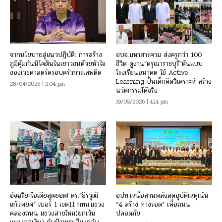
จากนโยบายสู่แนวปฏิบัติ: การสร้าง
อบจ.มหาสารคาม ส่งครูกว่า 100
ภูมิคุ้มกันนิโคตินในเยาวชนด้วยหัวใจ
ชีวิต ดูงาน“ดรุณาราชบุรี”ต้นแบบ
ของเวชศาสตร์ครอบครัวการเสพติด
โรงเรียนอนาคต ใช้ Active
Learning ปั้นเด็กคิดวิเคราะห์ สร้าง
28/04/2026 | 2:04 pm
นวัตกรรมได้จริง
19/05/2026 | 4:14 pm
อัจฉริยะไอเดียสุดยอด! ดร.”ธีรวุฒิ
อปท.เหนือสานพลังลดอุบัติเหตุเน้น
แก้วพยศ” เบอร์ 1 เขต11 กทม.แขวง
“4 สร้าง ทางรอด” เพื่อถนน
คลองถนน แขวงสายไหม(ยกเว้น
ปลอดภัย