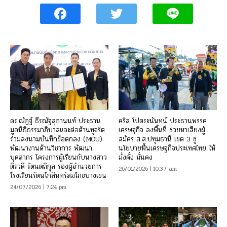
ดร.ณัฏฐ์ ธีรณัฐสุภานนท์ ประธาน
คริส โปตระนันทน์ ประธานพรรค
มูลนิธิธรรมาภิบาลและต่อต้านทุจริต
เศรษฐกิจ ลงพื้นที่ ช่วยหาเสียงผู้
ร่วมลงนามบันทึกข้อตกลง (MOU)
สมัคร ส.ส.ปทุมธานี เขต 3 ชู
พัฒนางานด้านวิชาการ พัฒนา
นโยบายฟื้นเศรษฐกิจประเทศไทย ให้
บุคลากร โครงการผู้เรียนกับนางสาว
มั่งคั่ง มั่นคง
ติรวดี รัตนตถิกุล รองผู้อำนวยการ
26/01/2026 | 10:37 am
โรงเรียนรัตนโกสินทร์สมโภชบางเขน
24/07/2026 | 7:24 pm