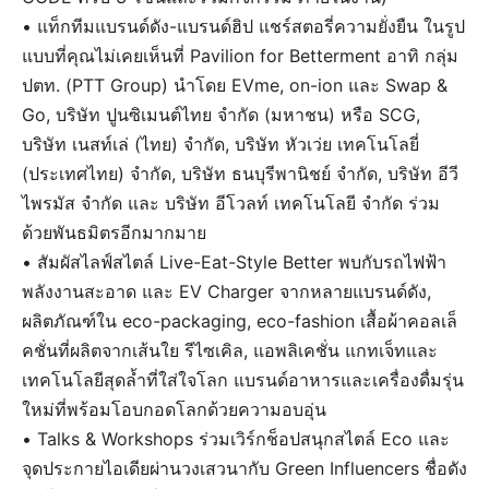
• แท็กทีมแบรนด์ดัง-แบรนด์ฮิป แชร์สตอรี่ความยั่งยืน ในรูป
แบบที่คุณไม่เคยเห็นที่ Pavilion for Betterment อาทิ กลุ่ม
ปตท. (PTT Group) นำโดย EVme, on-ion และ Swap &
Go, บริษัท ปูนซิเมนต์ไทย จำกัด (มหาชน) หรือ SCG,
บริษัท เนสท์เล่ (ไทย) จำกัด, บริษัท หัวเว่ย เทคโนโลยี่
(ประเทศไทย) จํากัด, บริษัท ธนบุรีพานิชย์ จำกัด, บริษัท อีวี
ไพรมัส จำกัด และ บริษัท อีโวลท์ เทคโนโลยี จำกัด ร่วม
ด้วยพันธมิตรอีกมากมาย
• สัมผัสไลฟ์สไตล์ Live-Eat-Style Better พบกับรถไฟฟ้า
พลังงานสะอาด และ EV Charger จากหลายแบรนด์ดัง,
ผลิตภัณฑ์ใน eco-packaging, eco-fashion เสื้อผ้าคอลเล็
คชั่นที่ผลิตจากเส้นใย รีไซเคิล, แอพลิเคชั่น แกทเจ็ทและ
เทคโนโลยีสุดล้ำที่ใส่ใจโลก แบรนด์อาหารและเครื่องดื่มรุ่น
ใหม่ที่พร้อมโอบกอดโลกด้วยความอบอุ่น
• Talks & Workshops ร่วมเวิร์กช็อปสนุกสไตล์ Eco และ
จุดประกายไอเดียผ่านวงเสวนากับ Green Influencers ชื่อดัง