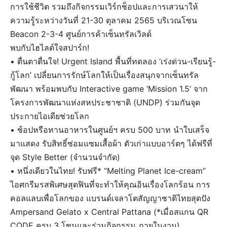
การใช้ชีวิต รวมถึงกิจกรรมเวิร์กช็อปและการเสวนาให้
ความรู้ระหว่างวันที่ 21-30 ตุลาคม 2565 บริเวณโซน
Beacon 2-3-4 ศูนย์การค้าเซ็นทรัลเวิลด์
พบกับไฮไลต์ใจสปาร์ก!
• ตื่นตาตื่นใจ! Urgent Island พื้นที่ทดลอง ‘เร่งด่วน-เรียนรู้-
กู้โลก’ เปลี่ยนการรักษ์โลกให้เป็นเรื่องสนุกจากเซ็นทรัล
พัฒนา พร้อมพบกับ Interactive game ‘Mission 1.5’ จาก
โครงการพัฒนาแห่งสหประชาชาติ (UNDP) ร่วมกันจุด
ประกายไอเดียช่วยโลก
• ช้อปหรือทานอาหารในศูนย์ฯ ครบ 500 บาท นำใบเสร็จ
มาแสดง รับสิทธิ์ซ่อมแซมเสื้อผ้า ตัวเก่าแบบอาร์ตๆ ได้ฟรีที่
จุด Style Better (จำนวนจำกัด)
• หนึ่งเดียวในไทย! รับฟรี* “Melting Planet Ice-cream”
ไอศกรีมรสพิเศษสุดฟินที่จะทำให้คุณอินเรื่องโลกร้อน การ
คอลแลบเพื่อโลกของ แบรนด์เจลาโตสัญญาชาติไทยสุดปัง
Ampersand Gelato x Central Pattana (*เมื่อสแกน QR
CODE ครบ 3 โซนและร่วมกิจกรรม ภายในงาน)