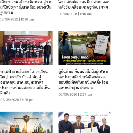
เดียเยาวชนสร้างนวัตกรรม สู่การ
โอกาสใหม่ของคนพิการไทย และ
แก้ไขปัญหาสิ่งแวดล้อมอย่างเป็น
พลังขับเคลื่อนเศรษฐกิจประเทศ
รูปธรรม
05/08/2026 | 11:16 am
19/08/2022 | 12:28 pm
รถไฟฟ้าสายสีแดงเข้ม วงเวียน
ผู้ยื่นคำขอยื่นหนังสือถึงผู้บริหาร
ใหญ่–มหาชัย ก้าวสำคัญสู่
หอประชุมดังย่านรังสิตขอตรวจ
อนาคตคมนาคมสมุทรสาคร
สอบข้อเท็จจริงกรณีแคดดี้พร้อม
ประชาชนร่วมแสดงความคิดเห็น
แนบหลักฐานประกอบ
คึกคัก
04/08/2026 | 2:37 pm
06/08/2026 | 8:26 pm