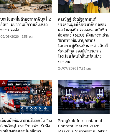
บทเรียนหมื่นล้านจากภาษีบุหรี่ 2
ดร.ณัฏฐ์ ธีรณัฐสุภานนท์
อัตรา: มหากาพย์ความล้มเหลว
ประธานมูลนิธิธรรมาภิบาลและ
ทางการคลัง
ต่อต้านทุจริต ร่วมลงนามบันทึก
ข้อตกลง (MOU) พัฒนางานด้าน
06/08/2026 | 2:58 pm
วิชาการ พัฒนาบุคลากร
โครงการผู้เรียนกับนางสาวติรวดี
รัตนตถิกุล รองผู้อำนวยการ
โรงเรียนรัตนโกสินทร์สมโภช
บางเขน
24/07/2026 | 7:24 pm
เดินหน้าพัฒนาสายสีแดงเข้ม “วง
Bangkok International
เวียนใหญ่–มหาชัย” รฟท. รับฟัง
Content Market 2026
ทุกเสียงก่อนสรุปผลศึกษา
Marks a Successful Debut