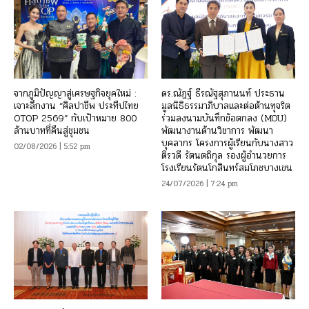
จากภูมิปัญญาสู่เศรษฐกิจยุคใหม่ :
ดร.ณัฏฐ์ ธีรณัฐสุภานนท์ ประธาน
เจาะลึกงาน “ศิลปาชีพ ประทีปไทย
มูลนิธิธรรมาภิบาลและต่อต้านทุจริต
OTOP 2569” กับเป้าหมาย 800
ร่วมลงนามบันทึกข้อตกลง (MOU)
ล้านบาทที่คืนสู่ชุมชน
พัฒนางานด้านวิชาการ พัฒนา
บุคลากร โครงการผู้เรียนกับนางสาว
02/08/2026 | 5:52 pm
ติรวดี รัตนตถิกุล รองผู้อำนวยการ
โรงเรียนรัตนโกสินทร์สมโภชบางเขน
24/07/2026 | 7:24 pm