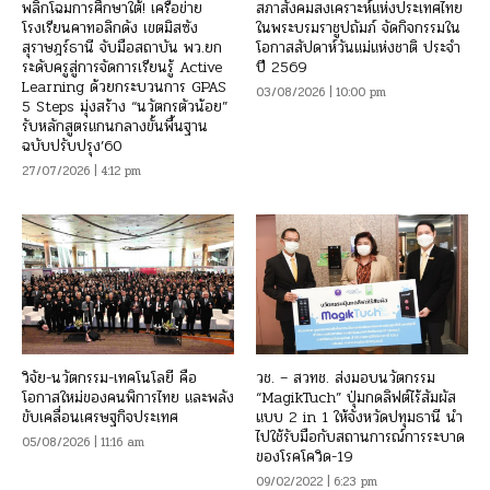
พลิกโฉมการศึกษาใต้! เครือข่าย
สภาสังคมสงเคราะห์แห่งประเทศไทย
โรงเรียนคาทอลิกดัง เขตมิสซัง
ในพระบรมราชูปถัมภ์ จัดกิจกรรมใน
สุราษฎร์ธานี จับมือสถาบัน พว.ยก
โอกาสสัปดาห์วันแม่แห่งชาติ ประจำ
ระดับครูสู่การจัดการเรียนรู้ Active
ปี 2569
Learning ด้วยกระบวนการ GPAS
03/08/2026 | 10:00 pm
5 Steps มุ่งสร้าง “นวัตกรตัวน้อย”
รับหลักสูตรแกนกลางขั้นพื้นฐาน
ฉบับปรับปรุง’60
27/07/2026 | 4:12 pm
วิจัย-นวัตกรรม-เทคโนโลยี คือ
วช. – สวทช. ส่งมอบนวัตกรรม
โอกาสใหม่ของคนพิการไทย และพลัง
“MagikTuch” ปุ่มกดลิฟต์ไร้สัมผัส
ขับเคลื่อนเศรษฐกิจประเทศ
แบบ 2 in 1 ให้จังหวัดปทุมธานี นำ
ไปใช้รับมือกับสถานการณ์การระบาด
05/08/2026 | 11:16 am
ของโรคโควิด-19
09/02/2022 | 6:23 pm