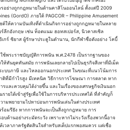
ารอย่างถูกกฎหมายในด้านคาสิโนออนไลน์ ตั้งแต่ปี 2009
lippines (GordO) ภายใต้ PAGCOR – Philippine Amusement
ซต์ให้ความบันเทิงที่ดำเนินกิจการอย่างถูกกฎหมายในหลาย
ยร์ลีกอังกฤษ เช่น ท็อตแนม ฮอทสเปอร์ส, นิวคาสเซิล
ิเกร์ ซิยาส ผู้รักษาประตูในตำนาน, นักกีฬาชื่อดังอย่าง โคบี้
่ใช้พระราชบัญญัติการพนัน พ.ศ.2478 เป็นรากฐานของ
้ทันยุคทันสมัย การพนันเลยกลายไปเป็นธุรกิจสีเทาที่มีเม็ด
มาสู่ระบบภาษี และไหลออกนอกประเทศ ในขณะที่แนวโน้มการ
าติที่มีกำไรสูง มีเทคนิค วิธีการการโฆษณา การตลาด หาก
รและควบคุมได้ง่ายขึ้น และในเรื่องของเศรษฐกิจเงินนอก
นรายได้เข้าสู่รัฐเพื่อใช้ในการบริหารประเทศได้ ที่สำคัญก็
ความพยายามไปหาบ่อนการพนันเล่นในต่างประเทศ
ร้อมรึยัง หากการพนันจะเป็นสิ่งถูกกฎหมาย การ
รอบด้านอย่างระมัดระวัง เพราะหากไม่ระวังเรื่องพวกนี้อาจ
องให้เวลาภาครัฐตัดสินใจสำหรับสเต็ปแรกพอสมควร แต่เชื่อ