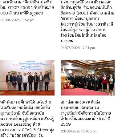
: เจาะลึกงาน “ศิลปาชีพ ประทีป
ประธานมูลนิธิธรรมาภิบาลและ
ไทย OTOP 2569” กับเป้าหมาย
ต่อต้านทุจริต ร่วมลงนามบันทึก
800 ล้านบาทที่คืนสู่ชุมชน
ข้อตกลง (MOU) พัฒนางานด้าน
วิชาการ พัฒนาบุคลากร
02/08/2026 | 5:52 pm
โครงการผู้เรียนกับนางสาวติรวดี
รัตนตถิกุล รองผู้อำนวยการ
โรงเรียนรัตนโกสินทร์สมโภช
บางเขน
24/07/2026 | 7:24 pm
พลิกโฉมการศึกษาใต้! เครือข่าย
สภาสังคมสงเคราะห์แห่ง
โรงเรียนคาทอลิกดัง เขตมิสซัง
ประเทศไทย ในพระบรม
สุราษฎร์ธานี จับมือสถาบัน
ราชูปถัมภ์ จัดกิจกรรมในโอกาส
พว.ยกระดับครูสู่การจัดการเรียนรู้
สัปดาห์วันแม่แห่งชาติ ประจำปี
Active Learning ด้วย
2569
กระบวนการ GPAS 5 Steps มุ่ง
03/08/2026 | 10:00 pm
สร้าง “นวัตกรตัวน้อย” รับ