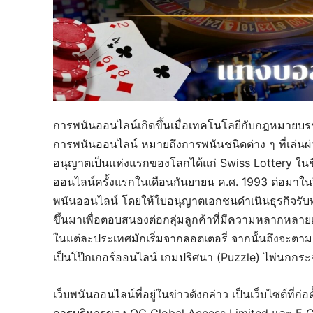
การพนันออนไลน์เกิดขึ้นเมื่อเทคโนโลยีกับกฎหมายบร
การพนันออนไลน์ หมายถึงการพนันชนิดต่าง ๆ ที่เล่นผ่า
อนุญาตเป็นแห่งแรกของโลกได้แก่ Swiss Lottery ในชื่
ออนไลน์ครั้งแรกในเดือนกันยายน ค.ศ. 1993 ต่อมาใน
พนันออนไลน์ โดยให้ใบอนุญาตเอกชนดำเนินธุรกิจรับพ
ขึ้นมาเพื่อตอบสนองต่อกลุ่มลูกค้าที่มีความหลากหล
ในแต่ละประเทศมักเริ่มจากลอตเตอรี่ จากนั้นถึงจะตามด
เป็นโป๊กเกอร์ออนไลน์ เกมปริศนา (Puzzle) ไพ่นกกระ
เว็บพนันออนไลน์ที่อยู่ในข่าวดังกล่าว เป็นเว็บไซต์ที่
การบริหารของ OG Global Access Limited และ E