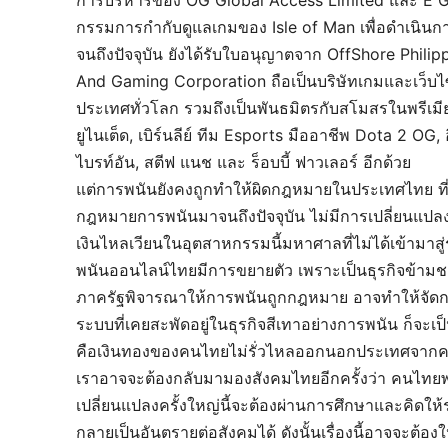
กรรมการกำกับดูแลเกมของ Isle of Man เพื่อดำเนินก
จนถึงปัจจุบัน ยังได้รับใบอนุญาตจาก OffShore Phi
And Gaming Corporation ถือเป็นบริษัทเกมและเว็บไ
ประเทศทั่วโลก รวมถึงเป็นพันธมิตรกับสโมสรในพรีเมี
ยูไนเต็ด, เบิร์นลีย์ ทีม Esports มืออาชีพ Dota 2 OG, อ
ไบรท์อัน, สตีฟ แนช และ ร็อบบี้ ฟาวเลอร์ อีกด้วย
แต่การพนันยังคงถูกทำให้ผิดกฎหมายในประเทศไทย ที
กฎหมายการพนันมาจนถึงปัจจุบัน ไม่มีการเปลี่ยนแปลงให
เงินไหลเวียนในอุตสาหกรรมนี้มหาศาลที่ไม่ได้เข้า
พนันออนไลน์ไทยมีการขยายตัว เพราะเป็นธุรกิจข้ามช
ภาครัฐพิจารณาให้การพนันถูกกฎหมาย อาจทำให้จัดกา
ระบบที่เคยสะพัดอยู่ในธุรกิจสีเทาอย่างการพนัน ก็จะเป็
คือเงินทองของคนไทยไม่รั่วไหลออกนอกประเทศจาก
เราอาจจะต้องกลับมามองสังคมไทยอีกครั้งว่า คนไทยพ
เปลี่ยนแปลงครั้งใหญ่นี้จะต้องผ่านการศึกษาและคิดให้
กลายเป็นอันตรายต่อสังคมได้ ดังนั้นเรื่องนี้อาจจะต้