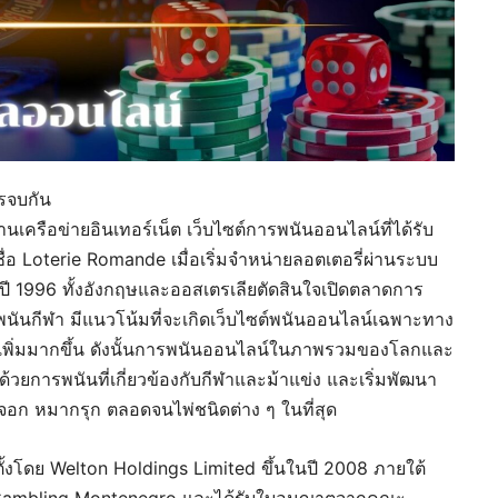
รจบกัน
นเครือข่ายอินเทอร์เน็ต เว็บไซต์การพนันออนไลน์ที่ได้รับ
อ Loterie Romande เมื่อเริ่มจำหน่ายลอตเตอรี่ผ่านระบบ
ปี 1996 ทั้งอังกฤษและออสเตรเลียตัดสินใจเปิดตลาดการ
นันกีฬา มีแนวโน้มที่จะเกิดเว็บไซต์พนันออนไลน์เฉพาะทาง
ายเพิ่มมากขึ้น ดังนั้นการพนันออนไลน์ในภาพรวมของโลกและ
้วยการพนันที่เกี่ยวข้องกับกีฬาและม้าแข่ง และเริ่มพัฒนา
จอก หมากรุก ตลอดจนไพ่ชนิดต่าง ๆ ในที่สุด
ก่อตั้งโดย Welton Holdings Limited ขึ้นในปี 2008 ภายใต้
 Gambling Montenegro และได้รับใบอนุญาตจากคณะ