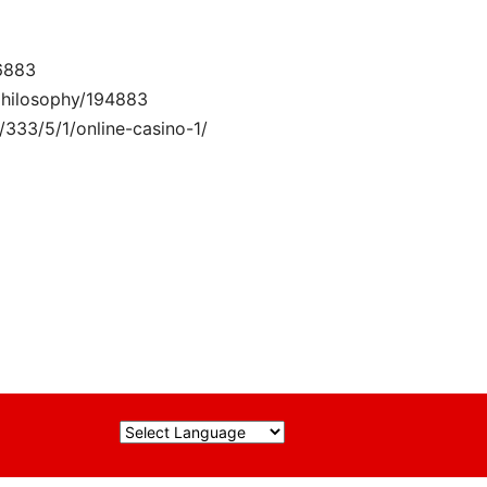
76883
-philosophy/194883
/333/5/1/online-casino-1/