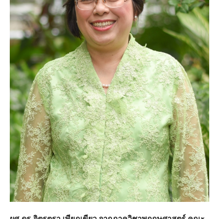
ผศ.ดร.จิตรตรา เพียภูเขียว จากภาควิชาพฤกษศาสตร์ คณะ