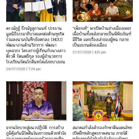
ดร.ณัฏฐ์ ธีรณัฐสุภานนท์ ประธาน
“เพ็ชรแท้” พาเปิดบ้านช่างเมืองเพชร
มูลนิธิธรรมาภิบาลและต่อต้านทุจริต
เมื่อบ้านทั้งหลังกลายเป็นพิพิธภัณฑ์
ร่วมลงนามบันทึกข้อตกลง (MOU)
มีชีวิต และเรื่องเล่าของผู้คน กลาย
พัฒนางานด้านวิชาการ พัฒนา
เป็นแบรนด์ของเมือง
บุคลากร โครงการผู้เรียนกับนางสาว
17/07/2026 | 4:15 pm
ติรวดี รัตนตถิกุล รองผู้อำนวยการ
โรงเรียนรัตนโกสินทร์สมโภชบางเขน
24/07/2026 | 7:24 pm
จากนโยบายสู่แนวปฏิบัติ: การสร้าง
สมาคมกำลังสำรองรักษาดินแดนไทย
ภูมิคุ้มกันนิโคตินในเยาวชนด้วยหัวใจ
เปิดฝึกหลักสูตรภาคสนาม ภายใต้
ของเวชศาสตร์ครอบครัวการเสพติด
หลักสูตรผู้กำกับกำลังสำรองรักษา