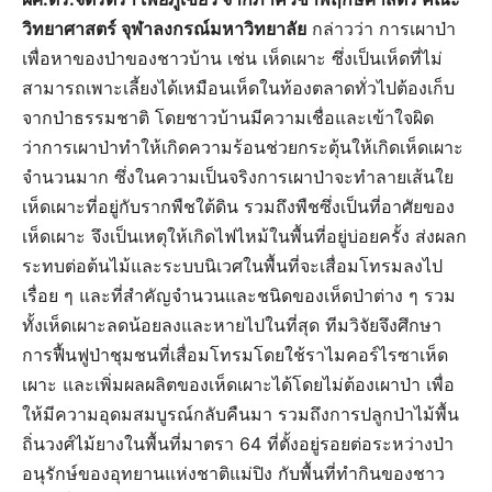
วิทยาศาสตร์ จุฬาลงกรณ์มหาวิทยาลัย
กล่าวว่า การเผาป่า
เพื่อหาของป่าของชาวบ้าน เช่น เห็ดเผาะ ซึ่งเป็นเห็ดที่ไม่
สามารถเพาะเลี้ยงได้เหมือนเห็ดในท้องตลาดทั่วไปต้องเก็บ
จากป่าธรรมชาติ โดยชาวบ้านมีความเชื่อและเข้าใจผิด
ว่าการเผาป่าทำให้เกิดความร้อนช่วยกระตุ้นให้เกิดเห็ดเผาะ
จำนวนมาก ซึ่งในความเป็นจริงการเผาป่าจะทำลายเส้นใย
เห็ดเผาะที่อยู่กับรากพืชใต้ดิน รวมถึงพืชซึ่งเป็นที่อาศัยของ
เห็ดเผาะ จึงเป็นเหตุให้เกิดไฟไหม้ในพื้นที่อยู่บ่อยครั้ง ส่งผลก
ระทบต่อต้นไม้และระบบนิเวศในพื้นที่จะเสื่อมโทรมลงไป
เรื่อย ๆ และที่สำคัญจำนวนและชนิดของเห็ดป่าต่าง ๆ รวม
ทั้งเห็ดเผาะลดน้อยลงและหายไปในที่สุด ทีมวิจัยจึงศึกษา
การฟื้นฟูป่าชุมชนที่เสื่อมโทรมโดยใช้ราไมคอร์ไรซาเห็ด
เผาะ และเพิ่มผลผลิตของเห็ดเผาะได้โดยไม่ต้องเผาป่า เพื่อ
ให้มีความอุดมสมบูรณ์กลับคืนมา รวมถึงการปลูกป่าไม้พื้น
ถิ่นวงศ์ไม้ยางในพื้นที่มาตรา 64 ที่ตั้งอยู่รอยต่อระหว่างป่า
อนุรักษ์ของอุทยานแห่งชาติแม่ปิง กับพื้นที่ทำกินของชาว