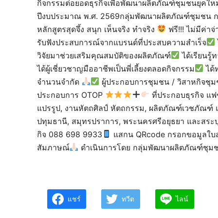
กิจกรรมต่อยอดธุรกิจเพื่อพัฒนาผลิตภัณฑ์ชุมชนยุคใ
ปีงบประมาณ พ.ศ. 2569กลุ่มพัฒนาผลิตภัณฑ์ชุมชน
หลักสูตรสุดจึ้ง สนุก เห็นจริง ทำจริง
ฟรี!!! ไม่มีค่าจ
รับฟังประสบการณ์จากแบรนด์ที่ประสบความสำเร็จ
วิจัยมาช่วยเสริมคุณสมบัติของผลิตภัณฑ์
ได้เรียนรู
ได้ผู้เชี่ยวชาญมืออาชีพเป็นพี่เลี้ยงตลอดกิจกรรม
ได้
จำนวนจำกัด
ผู้ประกอบการชุมชน / วิสาหกิจชุ
ประกอบการ OTOP
ที่ประกอบธุรกิจ แฟ
แปรรูป, งานหัตถศิลป์ หัตถกรรม, ผลิตภัณฑ์เวชภัณฑ
ปทุมธานี, สมุทรปราการ, พระนครศรีอยุธยา และสระบุ
กิจ 088 698 9933
แสกน QRcode กรอกขอมูลใบสมั
สัมภาษณ์
ดำเนินการโดย กลุ่มพัฒนาผลิตภัณฑ์ชุ
แชร์
ทวีต
ไลน์