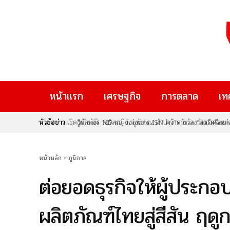
หน้าแรก
เศรษฐกิจ
การตลาด
เท
หัวข้อข่าว
วิรัลพัชร MD หญิงเก่งแห่ง ISN คว้ารางวัล “สตรีศรีสยา
อาคารอัจฉริยะ
หน้าหลัก
ภูมิภาค
ต่อยอดธุรกิจให้ผู้ประกอบ
ผลิตภัณฑ์ไทยสู่สีสัน ฤด