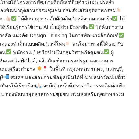
หม่ภายใต้โครงการพัฒนาผลิตภัณฑ์สินค้าชุมชน ประจำ
 กองพัฒนาอุตสาหกรรมชุมชน กรมส่งเสริมอุตสาหกรรม
่าย
ได้ศึกษาดูงาน สัมผัสผลิตภัณฑ์จากตลาดจริง
ได้
ได้เรียนรู้การใช้งาน AI เป็นผู้ช่วยมืออาชีพ
ได้ค้นหางาน
้ทางลัด แนวคิด Design Thinking ในการพัฒนาผลิตภัณฑ์
ทดลองทำต้นแบบผลิตภัณฑ์ใหม่
สนใจมาทางนี้ได้เลย รับ
มชน
พนักงาน / เครือข่ายในกลุ่มวิสาหกิจชุมชน
ผู้
ชั่นและไลฟ์สไตล์, ผลิตภัณฑ์เกษตรแปรรูป และอาหาร
์ และเครืองสำอาง
ในพื้นที่ กรุงเทพมหานคร, นนทบุรี,
รี
สมัคร และสอบถามข้อมูลเพิ่มได้ที่ นายธนาวัฒน์ เชี่ยว
ครให้เรียบร้อย
จะมีเจ้าหน้าที่ประจำกิจกรรมติดต่อเพื่อ
มชน กองพัฒนาอุตสาหกรรมชุมชน กรมส่งเสริมอุตสาหกรรม