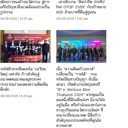
เดียเยาวชนสร้างนวัตกรรม สู่การ
: เจาะลึกงาน “ศิลปาชีพ ประทีป
แก้ไขปัญหาสิ่งแวดล้อมอย่างเป็น
ไทย OTOP 2569” กับเป้าหมาย
รูปธรรม
800 ล้านบาทที่คืนสู่ชุมชน
19/08/2022 | 12:28 pm
02/08/2026 | 5:52 pm
รถไฟฟ้าสายสีแดงเข้ม วงเวียน
เมื่อ “ความคิดสร้างสรรค์”
ใหญ่–มหาชัย ก้าวสำคัญสู่
เปลี่ยนเป็น “รายได้” : กรม
อนาคตคมนาคมสมุทรสาคร
ทรัพย์สินทางปัญญา จับมือ
ประชาชนร่วมแสดงความคิดเห็น
สกสว. เปิดตัวงานใหญ่แห่งปี
คึกคัก
“IP x Venture Rise
Thailand 2026” หากคุณเป็น
06/08/2026 | 8:26 pm
คนหนึ่งที่มีไอเดียเจ๋งๆ มีงานวิจัย
อยู่ในมือ หรือกำลังมองหาโอกาส
ทางธุรกิจและนวัตกรรมใหม่ๆ ที่
จะมาเปลี่ยนอนาคต นี่คือก้าว
สำคัญของประเทศไทยที่คุณไม่
ควรพลาด!