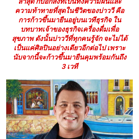
ล่าสุด กับอีกสิ่งที่เป็นทั้งความฝันและ
ความท้าทายที่สุดในชีวิตของบ่าววี คือ
การก้าวขึ้นมายืนอยู่บนเวทีธุรกิจ ใน
บทบาทเจ้าของธุรกิจเครื่องดื่มเพื่อ
สุขภาพ ดังนั้นบ่าววีที่ทุกคนรู้จัก จะไม่ได้
เป็นแค่ศิลปินอย่างเดียวอีกต่อไป เพราะ
นับจากนี้จะก้าวขึ้นมายืนคุมพร้อมกันถึง
3 เวที