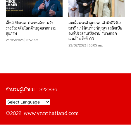
เจ็ทส์ ฟิตเนส ประเทศไทย คว้า
สมเด็จพระเจ้าลูกเธอ เจ้าฟ้าสิริวัณ
รางวัลระดับโลกด้านอุตสาหกรรม
ณวรี นารีรัตนราชกัญญา เสด็จเป็น
สุขภาพ
องค์ประธานเปิดงาน “บางกอก
เจมส์” ครั้งที่ 69
26/05/2026 | 8:52 am
23/02/2024 | 10:05 am
จำนวนผู้เข้าชม :
322,836
©2022 www.vnnthailand.com