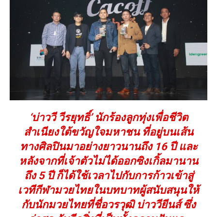
‘บ่าววี วีรยุทธิ์’ นักร้องลูกทุ่งเพื่อชีวิต
สำเนียงใต้ขวัญใจมหาชน ที่อยู่บนเส้น
ทางศิลปินมาอย่างยาวนานถึง 16 ปี และ
หลังจากที่เจ้าตัวไม่ได้ออกซิงเกิ้ลมานาน
ถึง 5 ปี ก็ได้ใช้เวลาไปกับการก้าวเข้าสู่
เวทีกีฬามวยไทยในบทบาทผู้สนับสนุนให้
กับนักมวยไทยที่ชื่อวรวุฒิ บ่าววียีนส์ ซึ่ง