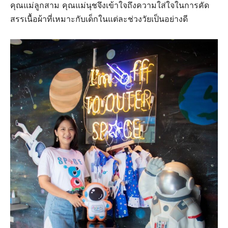
คุณแม่ลูกสาม คุณแม่นุชจึงเข้าใจถึงความใส่ใจในการคัด
สรรเนื้อผ้าที่เหมาะกับเด็กในแต่ละช่วงวัยเป็นอย่างดี