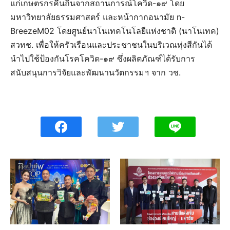
แก่เกษตรกรคืนถิ่นจากสถานการณ์โควิด-๑๙ โดย
มหาวิทยาลัยธรรมศาสตร์ และหน้ากากอนามัย n-
BreezeM02 โดยศูนย์นาโนเทคโนโลยีแห่งชาติ (นาโนเทค)
สวทช. เพื่อให้ครัวเรือนและประชาชนในบริเวณทุ่งสีกันได้
นำไปใช้ป้องกันโรคโควิด-๑๙ ซึ่งผลิตภัณฑ์ได้รับการ
สนับสนุนการวิจัยและพัฒนานวัตกรรมฯ จาก วช.