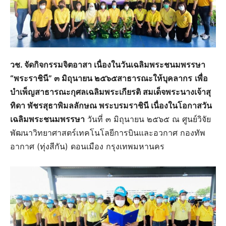
วช. จัดกิจกรรมจิตอาสา เนื่องในวันเฉลิมพระชนมพรรษา
“พระราชินี” ๓ มิถุนายน ๒๕๖๕สาธารณะให้บุคลากร
เพื่อ
บำเพ็ญสาธารณะกุศลเฉลิมพระเกียรติ สมเด็จพระนางเจ้าสุ
ทิดา พัชรสุธาพิมลลักษณ พระบรมราชินี เนื่องในโอกาสวัน
เฉลิมพระชนมพรรษา
วันที่ ๓ มิถุนายน ๒๕๖๕ ณ ศูนย์วิจัย
พัฒนาวิทยาศาสตร์เทคโนโลยีการบินและอวกาศ กองทัพ
อากาศ (ทุ่งสีกัน) ดอนเมือง กรุงเทพมหานคร