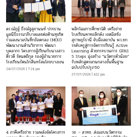
ดร.ณัฏฐ์ ธีรณัฐสุภานนท์ ประธาน
พลิกโฉมการศึกษาใต้! เครือข่าย
มูลนิธิธรรมาภิบาลและต่อต้านทุจริต
โรงเรียนคาทอลิกดัง เขตมิสซัง
ร่วมลงนามบันทึกข้อตกลง (MOU)
สุราษฎร์ธานี จับมือสถาบัน พว.ยก
พัฒนางานด้านวิชาการ พัฒนา
ระดับครูสู่การจัดการเรียนรู้ Active
บุคลากร โครงการผู้เรียนกับนางสาว
Learning ด้วยกระบวนการ GPAS
ติรวดี รัตนตถิกุล รองผู้อำนวยการ
5 Steps มุ่งสร้าง “นวัตกรตัวน้อย”
โรงเรียนรัตนโกสินทร์สมโภชบางเขน
รับหลักสูตรแกนกลางขั้นพื้นฐาน
ฉบับปรับปรุง’60
24/07/2026 | 7:24 pm
27/07/2026 | 4:12 pm
4 ภาคีเครือข่าย รวมพลังจัดโครงการ
วช. – สวทช. ส่งมอบนวัตกรรม