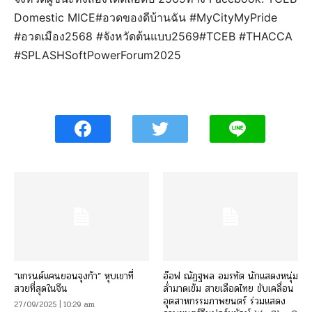
Domestic MICE#อวดของดีบ้านฉัน #MyCityMyPride
#อวดเมือง2568 #จังหวัดต้นแบบ2569#TCEB #THACCA
#SPLASHSoftPowerForum2025
“แกรนด์แคนยอนจุงก้า” หุบเขาที่
อ๊อฟ ณัฏฐพล อมรทัต นักแสดงหนุ่ม
สวยที่สุดในจีน
ล่ำมาดเข้ม สายเลือดไทย ขับเคลื่อน
อุตสาหกรรมภาพยนตร์ ร่วมแสดง
27/09/2025 | 10:29 am