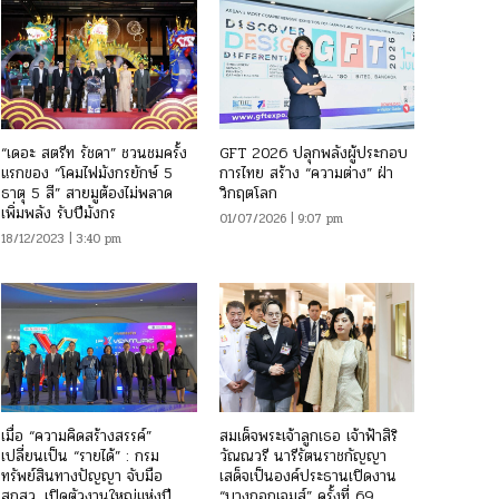
“เดอะ สตรีท รัชดา” ชวนชมครั้ง
GFT 2026 ปลุกพลังผู้ประกอบ
แรกของ “โคมไฟมังกรยักษ์ 5
การไทย สร้าง “ความต่าง” ฝ่า
ธาตุ 5 สี” สายมูต้องไม่พลาด
วิกฤตโลก
เพิ่มพลัง รับปีมังกร
01/07/2026 | 9:07 pm
18/12/2023 | 3:40 pm
เมื่อ “ความคิดสร้างสรรค์”
สมเด็จพระเจ้าลูกเธอ เจ้าฟ้าสิริ
เปลี่ยนเป็น “รายได้” : กรม
วัณณวรี นารีรัตนราชกัญญา
ทรัพย์สินทางปัญญา จับมือ
เสด็จเป็นองค์ประธานเปิดงาน
สกสว. เปิดตัวงานใหญ่แห่งปี
“บางกอกเจมส์” ครั้งที่ 69