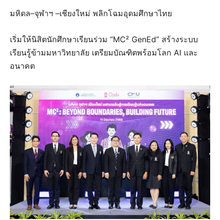
มหิดล–จุฬาฯ –เชียงใหม่ พลิกโฉมอุดมศึกษาไทย
เริ่มให้นิสิตนักศึกษาเรียนร่วม “MC² GenEd” สร้างระบบ
เรียนรู้ข้ามมหาวิทยาลัย เตรียมบัณฑิตพร้อมโลก AI และ
อนาคต