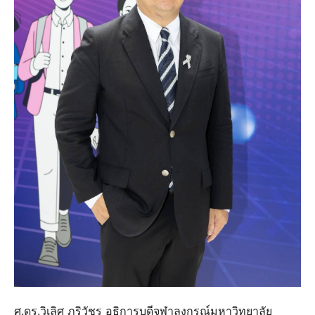
ศ.ดร.วิเลิศ ภูริวัชร อธิการบดีจุฬาลงกรณ์มหาวิทยาลัย