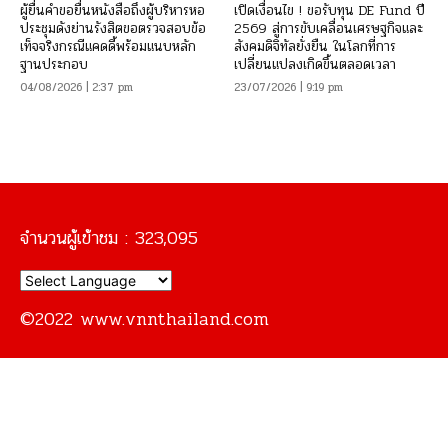
ผู้ยื่นคำขอยื่นหนังสือถึงผู้บริหารหอ
เปิดเงื่อนไข ! ขอรับทุน DE Fund ปี
ประชุมดังย่านรังสิตขอตรวจสอบข้อ
2569 สู่การขับเคลื่อนเศรษฐกิจและ
เท็จจริงกรณีแคดดี้พร้อมแนบหลัก
สังคมดิจิทัลยั่งยืน ในโลกที่การ
ฐานประกอบ
เปลี่ยนแปลงเกิดขึ้นตลอดเวลา
04/08/2026 | 2:37 pm
23/07/2026 | 9:19 pm
จำนวนผู้เข้าชม :
323,095
©2022 www.vnnthailand.com