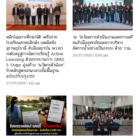
พลิกโฉมการศึกษาใต้! เครือข่าย
วช. โชว์ผลการดำเนินงานและการเตรี
โรงเรียนคาทอลิกดัง เขตมิสซัง
ยมรับมืออุทกภัยและการบริหาร
สุราษฎร์ธานี จับมือสถาบัน พว.ยก
จัดการน้ำอย่างเป็นระบบ ด้วย ววน.
ระดับครูสู่การจัดการเรียนรู้ Active
25/07/2026 | 11:00 pm
Learning ด้วยกระบวนการ GPAS
5 Steps มุ่งสร้าง “นวัตกรตัวน้อย”
รับหลักสูตรแกนกลางขั้นพื้นฐาน
ฉบับปรับปรุง’60
27/07/2026 | 4:12 pm