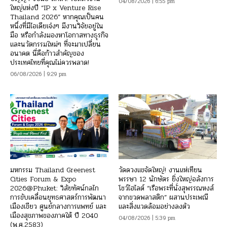
04/08/2026 | 6:55 pm
ใหญ่แห่งปี “IP x Venture Rise
Thailand 2026” หากคุณเป็นคน
หนึ่งที่มีไอเดียเจ๋งๆ มีงานวิจัยอยู่ใน
มือ หรือกำลังมองหาโอกาสทางธุรกิจ
และนวัตกรรมใหม่ๆ ที่จะมาเปลี่ยน
อนาคต นี่คือก้าวสำคัญของ
ประเทศไทยที่คุณไม่ควรพลาด!
06/08/2026 | 9:29 pm
มหกรรม Thailand Greenest
วัดดวงแขจัดใหญ่! งานแห่เทียน
Cities Forum & Expo
พรรษา 12 นักษัตร ยิ่งใหญ่อลังการ
2026@Phuket: วิสัยทัศน์กลไก
โชว์ไฮไลต์ “เรือพระที่นั่งสุพรรณหงส์
การขับเคลื่อนยุทธศาสตร์การพัฒนา
จากขวดพลาสติก” ผสานประเพณี
เมืองเขียว ศูนย์กลางการแพทย์ และ
และสิ่งแวดล้อมอย่างลงตัว
เมืองสุขภาพของภาคใต้ ปี 2040
04/08/2026 | 5:39 pm
(พ.ศ.2583)