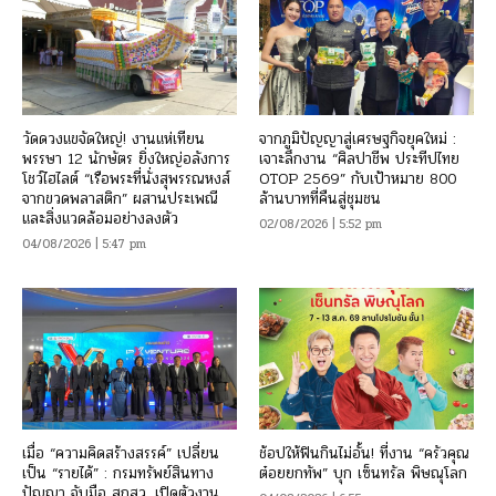
วัดดวงแขจัดใหญ่! งานแห่เทียน
จากภูมิปัญญาสู่เศรษฐกิจยุคใหม่ :
พรรษา 12 นักษัตร ยิ่งใหญ่อลังการ
เจาะลึกงาน “ศิลปาชีพ ประทีปไทย
โชว์ไฮไลต์ “เรือพระที่นั่งสุพรรณหงส์
OTOP 2569” กับเป้าหมาย 800
จากขวดพลาสติก” ผสานประเพณี
ล้านบาทที่คืนสู่ชุมชน
และสิ่งแวดล้อมอย่างลงตัว
02/08/2026 | 5:52 pm
04/08/2026 | 5:47 pm
เมื่อ “ความคิดสร้างสรรค์” เปลี่ยน
ช้อปให้ฟินกินไม่อั้น! ที่งาน “ครัวคุณ
เป็น “รายได้” : กรมทรัพย์สินทาง
ต๋อยยกทัพ” บุก เซ็นทรัล พิษณุโลก
ปัญญา จับมือ สกสว. เปิดตัวงาน