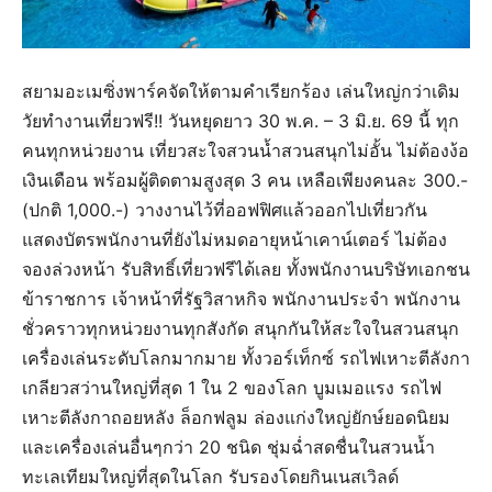
สยามอะเมซิ่งพาร์คจัดให้ตามคำเรียกร้อง เล่นใหญ่กว่าเดิม
วัยทำงานเที่ยวฟรี!! วันหยุดยาว 30 พ.ค. – 3 มิ.ย. 69 นี้ ทุก
คนทุกหน่วยงาน เที่ยวสะใจสวนน้ำสวนสนุกไม่อั้น ไม่ต้องง้อ
เงินเดือน พร้อมผู้ติดตามสูงสุด 3 คน เหลือเพียงคนละ 300.-
(ปกติ 1,000.-) วางงานไว้ที่ออฟฟิศแล้วออกไปเที่ยวกัน
แสดงบัตรพนักงานที่ยังไม่หมดอายุหน้าเคาน์เตอร์ ไม่ต้อง
จองล่วงหน้า รับสิทธิ์เที่ยวฟรีได้เลย ทั้งพนักงานบริษัทเอกชน
ข้าราชการ เจ้าหน้าที่รัฐวิสาหกิจ พนักงานประจำ พนักงาน
ชั่วคราวทุกหน่วยงานทุกสังกัด สนุกกันให้สะใจในสวนสนุก
เครื่องเล่นระดับโลกมากมาย ทั้งวอร์เท็กซ์ รถไฟเหาะตีลังกา
เกลียวสว่านใหญ่ที่สุด 1 ใน 2 ของโลก บูมเมอแรง รถไฟ
เหาะตีลังกาถอยหลัง ล็อกฟลูม ล่องแก่งใหญ่ยักษ์ยอดนิยม
และเครื่องเล่นอื่นๆกว่า 20 ชนิด ชุ่มฉ่ำสดชื่นในสวนน้ำ
ทะเลเทียมใหญ่ที่สุดในโลก รับรองโดยกินเนสเวิลด์