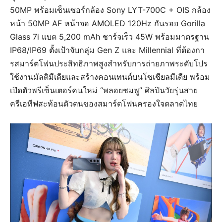
50MP พร้อมเซ็นเซอร์กล้อง Sony LYT-700C + OIS กล้อง
หน้า 50MP AF หน้าจอ AMOLED 120Hz กันรอย Gorilla
Glass 7i แบต 5,200 mAh ชาร์จเร็ว 45W พร้อมมาตรฐาน
IP68/IP69 ตั้งเป้าจับกลุ่ม Gen Z และ Millennial ที่ต้องกา
รสมาร์ตโฟนประสิทธิภาพสูงสำหรับการถ่ายภาพระดับโปร
ใช้งานมัลติมีเดียและสร้างคอนเทนต์บนโซเชียลมีเดีย พร้อม
เปิดตัวพรีเซ็นเตอร์คนใหม่ “พลอยชมพู” ศิลปินวัยรุ่นสาย
ครีเอทีฟสะท้อนตัวตนของสมาร์ตโฟนครองใจตลาดไทย