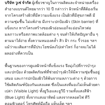
บริษัท วูเช่ จำกัด
ผู้เชี่ยวชาญในการผลิตและจำหน่ายเครื่อง
สำอางแบรนด์ไทยมากว่า 10 ปี กล่าวว่า ผิวหน้าที่ดีต้องเริ่ม
จากโครงสร้างผิวที่มีความแข็งแรง เป็นผิวที่มีสุขภาพดี มี
ความชุ่มชื้น ไม่แพ้ง่าย มีเกราะปกป้องผิว (Skin barrier) ที่
แข็งแรง หากโครงสร้างของผิวอ่อนแอก็จะอ่อนไหวต่อ
มลภาวะหรือสภาพแวดล้อมต่าง ๆ จนทำให้เกิดปัญหาอื่น ๆ
ตามมาได้ง่าย ทั้งความหมองคล้ำ สิว ฝ้า กระ ริ้วรอย ฯลฯ
แม้ว่าจะเติมสารที่มีประโยชน์ลงไปเท่าไหร่ ก็อาจจะไม่ได้
ผลอย่างที่ควรเป็น
พื้นฐานของการดูแลผิวหน้าที่แข็งแรง จึงมุ่งไปที่การบำรุง
และปกป้อง ด้วยผลิตภัณฑ์ที่ช่วยบำรุงผิวให้มีความชุ่มชื้นอยู่
เสมอ และการปกป้องผิวให้พ้นจากมลภาวะต่าง ๆ ด้วยการ
ใช้ผลิตภัณฑ์ป้องกันแสงแดด ซึ่งเป็นแสงที่มองไม่เห็นด้วยตา
เปล่า (Visible Light) ทั้งยูวีเอและยูวีบี รวมทั้งแสงสีฟ้า
(Blue Light) ทั้งจากแสงอาทิตย์ แสงจากหลอดไฟ ทีวี
คอมพิวเตอร์ โทรศัพท์มือถือ แท็บเล็ต ฯลฯ