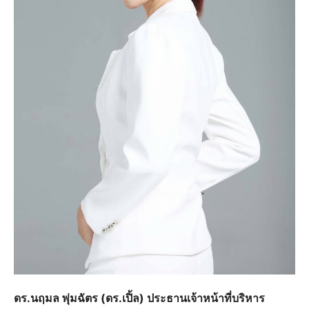
ดร.นฤมล พุ่มฉัตร (ดร.เปิ้ล) ประธานเจ้าหน้าที่บริหาร