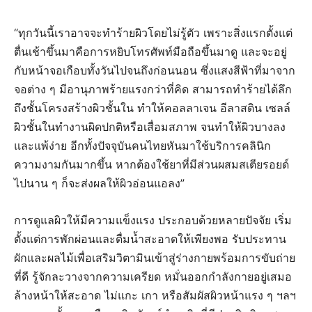
“ทุกวันนี้เราอาจจะทำร้ายผิวโดยไม่รู้ตัว เพราะสิ่งแรกตั้งแต่
ตื่นเช้าขึ้นมาคือการหยิบโทรศัพท์มือถือขึ้นมาดู และจะอยู่
กับหน้าจอเกือบทั้งวันไปจนถึงก่อนนอน ซึ่งแสงสีฟ้าที่มาจาก
จอต่าง ๆ มีอานุภาพร้ายแรงกว่าที่คิด สามารถทำร้ายได้ลึก
ถึงชั้นโครงสร้างผิวชั้นใน ทำให้คอลลาเจน อีลาสติน เซลล์
ผิวชั้นในทำงานผิดปกติหรือเสื่อมสภาพ จนทำให้ผิวบางลง
และแพ้ง่าย อีกทั้งปัจจุบันคนไทยหันมาใช้บริการคลินิก
ความงามกันมากขึ้น หากต้องใช้ยาที่มีส่วนผสมสเตียรอยด์
ไปนาน ๆ ก็จะส่งผลให้ผิวอ่อนแอลง”
การดูแลผิวให้มีความแข็งแรง ประกอบด้วยหลายปัจจัย เริ่ม
ตั้งแต่การพักผ่อนและดื่มน้ำสะอาดให้เพียงพอ รับประทาน
ผักและผลไม้เพื่อเสริมวิตามินเข้าสู่ร่างกายพร้อมการขับถ่าย
ที่ดี รู้จักละวางจากความเครียด หมั่นออกกำลังกายอยู่เสมอ
ล้างหน้าให้สะอาด ไม่แกะ เกา หรือสัมผัสผิวหน้าแรง ๆ ฯลฯ