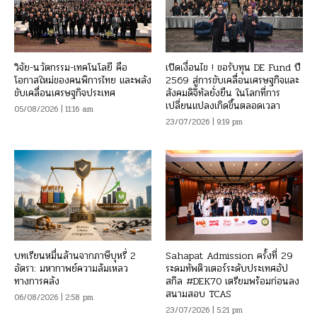
วิจัย-นวัตกรรม-เทคโนโลยี คือ
เปิดเงื่อนไข ! ขอรับทุน DE Fund ปี
โอกาสใหม่ของคนพิการไทย และพลัง
2569 สู่การขับเคลื่อนเศรษฐกิจและ
ขับเคลื่อนเศรษฐกิจประเทศ
สังคมดิจิทัลยั่งยืน ในโลกที่การ
เปลี่ยนแปลงเกิดขึ้นตลอดเวลา
05/08/2026 | 11:16 am
23/07/2026 | 9:19 pm
บทเรียนหมื่นล้านจากภาษีบุหรี่ 2
Sahapat Admission ครั้งที่ 29
อัตรา: มหากาพย์ความล้มเหลว
ระดมทัพติวเตอร์ระดับประเทศอัป
ทางการคลัง
สกิล #DEK70 เตรียมพร้อมก่อนลง
สนามสอบ TCAS
06/08/2026 | 2:58 pm
23/07/2026 | 5:21 pm