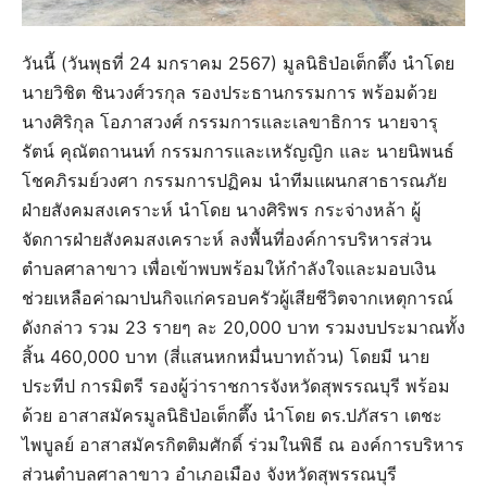
วันนี้ (วันพุธที่ 24 มกราคม 2567) มูลนิธิป่อเต็กตึ๊ง นำโดย
นายวิชิต ชินวงศ์วรกุล รองประธานกรรมการ พร้อมด้วย
นางศิริกุล โอภาสวงศ์ กรรมการและเลขาธิการ นายจารุ
รัตน์ คุณัตถานนท์ กรรมการและเหรัญญิก และ นายนิพนธ์
โชคภิรมย์วงศา กรรมการปฏิคม นำทีมแผนกสาธารณภัย
ฝ่ายสังคมสงเคราะห์ นำโดย นางศิริพร กระจ่างหล้า ผู้
จัดการฝ่ายสังคมสงเคราะห์ ลงพื้นที่องค์การบริหารส่วน
ตำบลศาลาขาว เพื่อเข้าพบพร้อมให้กำลังใจและมอบเงิน
ช่วยเหลือค่าฌาปนกิจแก่ครอบครัวผู้เสียชีวิตจากเหตุการณ์
ดังกล่าว รวม 23 รายๆ ละ 20,000 บาท รวมงบประมาณทั้ง
สิ้น 460,000 บาท (สี่แสนหกหมื่นบาทถ้วน) โดยมี นาย
ประทีป การมิตรี รองผู้ว่าราชการจังหวัดสุพรรณบุรี พร้อม
ด้วย อาสาสมัครมูลนิธิป่อเต็กตึ๊ง นำโดย ดร.ปภัสรา เตชะ
ไพบูลย์ อาสาสมัครกิตติมศักดิ์ ร่วมในพิธี ณ องค์การบริหาร
ส่วนตำบลศาลาขาว อำเภอเมือง จังหวัดสุพรรณบุรี