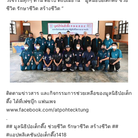
วงจรในทุกๆ ด้าน ต่อไป ดังปณิธาน “ มูลนิธิป่อเต็กตึ๊ง ช่วย
ชีวิต รักษาชีวิต สร้างชีวิต ”
ติดตามข่าวสาร และกิจกรรมการช่วยเหลือของมูลนิธิป่อเต็ก
ตึ๊ง ได้ที่เฟซบุ๊ก แฟนเพจ
www.facebook.com/atpohtecktung
.
## มูลนิธิป่อเต็กตึ๊ง ช่วยชีวิต รักษาชีวิต สร้างชีวิต ##
#แอปพลิเคชันป่อเต็กตึ๊ง1418