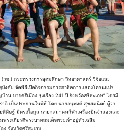
ิ (วช.) กระทรวงการอุดมศึกษา วิทยาศาสตร์ วิจัยและ
ยุบังคับ จัดพิธีเปิดกิจกรรมการสาธิตการแสดงโดรนแปร
ญบ้าน บายศรีเมือง รุ่งเรือง 241 ปี จังหวัดศรีสะเกษ” โดยมี
ชาติ เป็นประธานในพิธี โดย นายอนุพงศ์ สุขสมนิตย์ ผู้ว่า
ิศิษฐ์ มิตรเกื้อกูล นายกสมาคมกีฬาเครื่องบินจำลองและ
ิมพระเกียรติพระบาทสมเด็จพระเจ้าอยู่หัวเฉลิม
ง จังหวัดศรีสะเกษ