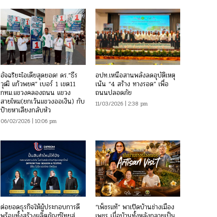
อัจฉริยะไอเดียสุดยอด! ดร.”ธีร
อปท.เหนือสานพลังลดอุบัติเหตุ
วุฒิ แก้วพยศ” เบอร์ 1 เขต11
เน้น “4 สร้าง ทางรอด” เพื่อ
กทม.แขวงคลองถนน แขวง
ถนนปลอดภัย
สายไหม(ยกเว้นแขวงออเงิน) กับ
11/03/2026 | 2:38 pm
ป้ายหาเสียงกลับหัว
06/02/2026 | 10:06 pm
ต่อยอดธุรกิจให้ผู้ประกอบการดี
“เพ็ชรแท้” พาเปิดบ้านช่างเมือง
พร้อมทั้งสร้างผลิตภัณฑ์ไทยสู่
เพชร เมื่อบ้านทั้งหลังกลายเป็น