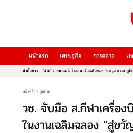
หน้าแรก
เศรษฐกิจ
การตลาด
เท
หัวข้อข่าว
“ล่าม” ภาพยนตร์สร้างจากเรื่องจริงของ “เบญจวรรณ ภูมิแส
ผู้คน
หน้าหลัก
ภูมิภาค
วช. จับมือ ส.กีฬาเครื่อ
ในงานเฉลิมฉลอง “สู่ขวัญบ