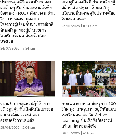
ประธานมูลนิธิธรรมาภิบาลและ
เศรษฐกิจ ลงพื้นที่ ช่วยหาเสียงผู้
ต่อต้านทุจริต ร่วมลงนามบันทึก
สมัคร ส.ส.ปทุมธานี เขต 3 ชู
ข้อตกลง (MOU) พัฒนางานด้าน
นโยบายฟื้นเศรษฐกิจประเทศไทย
วิชาการ พัฒนาบุคลากร
ให้มั่งคั่ง มั่นคง
โครงการผู้เรียนกับนางสาวติรวดี
26/01/2026 | 10:37 am
รัตนตถิกุล รองผู้อำนวยการ
โรงเรียนรัตนโกสินทร์สมโภช
บางเขน
24/07/2026 | 7:24 pm
จากนโยบายสู่แนวปฏิบัติ: การ
อบจ.มหาสารคาม ส่งครูกว่า 100
สร้างภูมิคุ้มกันนิโคตินในเยาวชน
ชีวิต ดูงาน“ดรุณาราชบุรี”ต้นแบบ
ด้วยหัวใจของเวชศาสตร์
โรงเรียนอนาคต ใช้ Active
ครอบครัวการเสพติด
Learning ปั้นเด็กคิดวิเคราะห์
สร้างนวัตกรรมได้จริง
28/04/2026 | 2:04 pm
19/05/2026 | 4:14 pm