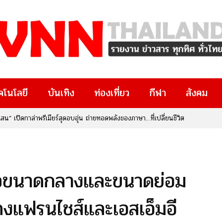
คโนโลยี
บันเทิง
ท่องเที่ยว
กีฬา
สังคม
เปิดกาล่าพรีเมียร์สุดอบอุ่น ถ่ายทอดพลังของภาษา…ที่เปลี่ยนชีวิต
ทรัพย์สินทางปัญญา จับมือ สกสว. เปิดตัวงานใหญ่แห่งปี “IP x Venture
งๆ มีงานวิจัยอยู่ในมือ หรือกำลังมองหาโอกาสทางธุรกิจและนวัตกรรม
ยที่คุณไม่ควรพลาด!
กิจขนาดกลางและขนาดย่อม
สดงแฟรนไชส์และเอสเอ็มอี