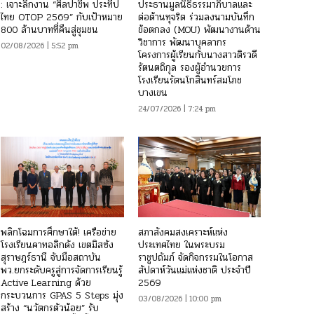
: เจาะลึกงาน “ศิลปาชีพ ประทีป
ประธานมูลนิธิธรรมาภิบาลและ
ไทย OTOP 2569” กับเป้าหมาย
ต่อต้านทุจริต ร่วมลงนามบันทึก
800 ล้านบาทที่คืนสู่ชุมชน
ข้อตกลง (MOU) พัฒนางานด้าน
วิชาการ พัฒนาบุคลากร
02/08/2026 | 5:52 pm
โครงการผู้เรียนกับนางสาวติรวดี
รัตนตถิกุล รองผู้อำนวยการ
โรงเรียนรัตนโกสินทร์สมโภช
บางเขน
24/07/2026 | 7:24 pm
พลิกโฉมการศึกษาใต้! เครือข่าย
สภาสังคมสงเคราะห์แห่ง
โรงเรียนคาทอลิกดัง เขตมิสซัง
ประเทศไทย ในพระบรม
สุราษฎร์ธานี จับมือสถาบัน
ราชูปถัมภ์ จัดกิจกรรมในโอกาส
พว.ยกระดับครูสู่การจัดการเรียนรู้
สัปดาห์วันแม่แห่งชาติ ประจำปี
Active Learning ด้วย
2569
กระบวนการ GPAS 5 Steps มุ่ง
03/08/2026 | 10:00 pm
สร้าง “นวัตกรตัวน้อย” รับ