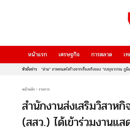
หน้าแรก
เศรษฐกิจ
การตลาด
เท
หัวข้อข่าว
“ล่าม” ภาพยนตร์สร้างจากเรื่องจริงของ “เบญจวรรณ ภูมิแสน” 
เมื่อ “ความคิดสร้างสรรค์” เปลี่ยนเป็น “รายได้” : กรม
ผู้คน
Rise Thailand 2026” หากคุณเป็นคนหนึ่งที่มีไอเดียเจ๋
ใหม่ๆ ที่จะมาเปลี่ยนอนาคต นี่คือก้าวสำคัญของประเทศไท
หน้าหลัก
ราชการ
สำนักงานส่งเสริมวิสาห
(สสว.) ได้เข้าร่วมงานแ