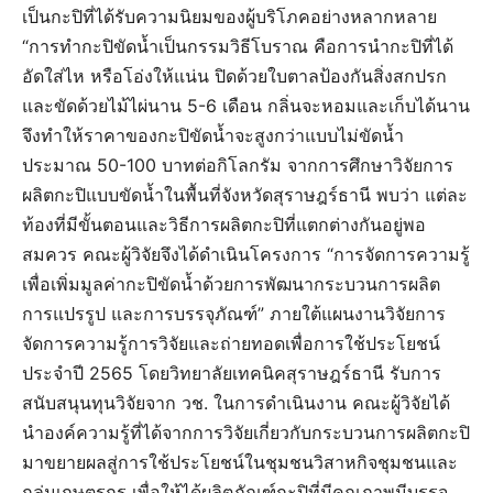
เป็นกะปิที่ได้รับความนิยมของผู้บริโภคอย่างหลากหลาย
“การทำกะปิขัดน้ำเป็นกรรมวิธีโบราณ คือการนำกะปิที่ได้
อัดใส่ไห หรือโอ่งให้แน่น ปิดด้วยใบตาลป้องกันสิ่งสกปรก
และขัดด้วยไม้ไผ่นาน 5-6 เดือน กลิ่นจะหอมและเก็บได้นาน
จึงทำให้ราคาของกะปิขัดน้ำจะสูงกว่าแบบไม่ขัดน้ำ
ประมาณ 50-100 บาทต่อกิโลกรัม จากการศึกษาวิจัยการ
ผลิตกะปิแบบขัดน้ำในพื้นที่จังหวัดสุราษฎร์ธานี พบว่า แต่ละ
ท้องที่มีขั้นตอนและวิธีการผลิตกะปิที่แตกต่างกันอยู่พอ
สมควร คณะผู้วิจัยจึงได้ดำเนินโครงการ “การจัดการความรู้
เพื่อเพิ่มมูลค่ากะปิขัดน้ำด้วยการพัฒนากระบวนการผลิต
การแปรรูป และการบรรจุภัณฑ์” ภายใต้แผนงานวิจัยการ
จัดการความรู้การวิจัยและถ่ายทอดเพื่อการใช้ประโยชน์
ประจำปี 2565 โดยวิทยาลัยเทคนิคสุราษฎร์ธานี รับการ
สนับสนุนทุนวิจัยจาก วช. ในการดำเนินงาน คณะผู้วิจัยได้
นำองค์ความรู้ที่ได้จากการวิจัยเกี่ยวกับกระบวนการผลิตกะปิ
มาขยายผลสู่การใช้ประโยชน์ในชุมชนวิสาหกิจชุมชนและ
กลุ่มเกษตรกร เพื่อให้ได้ผลิตภัณฑ์กะปิที่มีคุณภาพมีบรรจุ