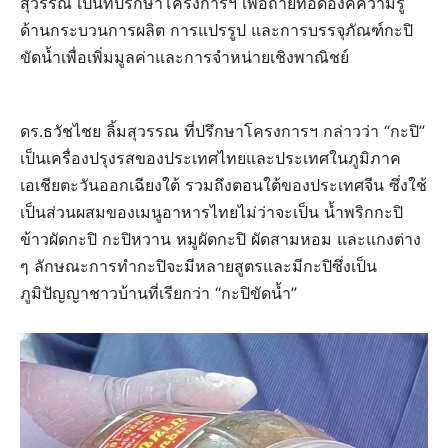
สุวรรณ เป็นที่ปรึกษาโครงการฯ เพื่อถ่ายทอดองค์ความรู้
ด้านกระบวนการผลิต การแปรรูป และการบรรจุภัณฑ์กะปิ
ขัดน้ำเพื่อเพิ่มมูลค่าและการจำหน่ายเชิงพาณิชย์
ดร.ธวัชไชย ลิ้มสุวรรณ ที่ปรึกษาโครงการฯ กล่าวว่า “กะปิ”
เป็นเครื่องปรุงรสของประเทศไทยและประเทศในภูมิภาค
เอเชียตะวันออกเฉียงใต้ รวมถึงตอนใต้ของประเทศจีน ซึ่งใช้
เป็นส่วนผสมของเมนูอาหารไทยไม่ว่าจะเป็น น้ำพริกกะปิ
ข้าวผัดกะปิ กะปิหวาน หมูผัดกะปิ ผัดสามหอม และแกงต่าง
ๆ ลักษณะการทำกะปิจะมีหลายสูตรและมีกะปิซึ่งเป็น
ภูมิปัญญาชาวบ้านที่เรียกว่า “กะปิขัดน้ำ”