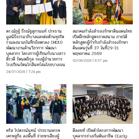
ดร.ณัฏฐ์ ธีรณัฐสุภานนท์ ประธาน
สมาคมกำลังสำรองรักษาดินแดนไทย
มูลนิธิธรรมาภิบาลและต่อต้านทุจริต
เปิดฝึกหลักสูตรภาคสนาม ภายใต้
ร่วมลงนามบันทึกข้อตกลง (MOU)
หลักสูตรผู้กำกับกำลังสำรองรักษา
พัฒนางานด้านวิชาการ พัฒนา
ดินแดนรุ่นที่ 37 ในที่29-31
บุคลากร โครงการผู้เรียนกับนางสาว
พฤษภาคม 2569
ติรวดี รัตนตถิกุล รองผู้อำนวยการ
02/06/2026 | 8:37 pm
โรงเรียนรัตนโกสินทร์สมโภชบางเขน
24/07/2026 | 7:24 pm
คริส โปตระนันทน์ ประธานพรรค
ดีลอยท์ เปิดตัวโครงการพัฒนา
เศรษฐกิจ ลงพื้นที่ ช่วยหาเสียงผู้
บุคลากรช่วงเริ่มต้นอาชีพ (Early-