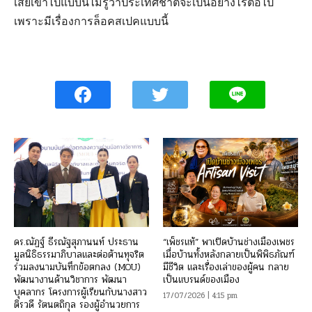
เสียเข้าไปแบบนี้ไม่รู้ว่าประเทศชาติจะเป็นอย่างไรต่อไป
เพราะมีเรื่องการล็อคสเปคแบบนี้
ดร.ณัฏฐ์ ธีรณัฐสุภานนท์ ประธาน
“เพ็ชรแท้” พาเปิดบ้านช่างเมืองเพชร
มูลนิธิธรรมาภิบาลและต่อต้านทุจริต
เมื่อบ้านทั้งหลังกลายเป็นพิพิธภัณฑ์
ร่วมลงนามบันทึกข้อตกลง (MOU)
มีชีวิต และเรื่องเล่าของผู้คน กลาย
พัฒนางานด้านวิชาการ พัฒนา
เป็นแบรนด์ของเมือง
บุคลากร โครงการผู้เรียนกับนางสาว
17/07/2026 | 4:15 pm
ติรวดี รัตนตถิกุล รองผู้อำนวยการ