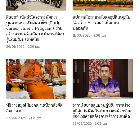
ดีลอยท์ เปิดตัวโครงการพัฒนา
อปท.เหนือสานพลังลดอุบัติเหตุเน้น
บุคลากรช่วงเริ่มต้นอาชีพ (Early-
“4 สร้าง ทางรอด” เพื่อถนน
career Talent Program) ช่วย
ปลอดภัย
สร้างความพร้อมในการทำงานให้คน
11/03/2026 | 2:38 pm
รุ่นใหม่ในประเทศไทย
29/01/2026 | 6:39 pm
พิธีวางหมุดไม้มงคล “เตปิฎกสังคีติ
จากนโยบายสู่แนวปฏิบัติ: การสร้าง
สิทธาคาร”
ภูมิคุ้มกันนิโคตินในเยาวชนด้วยหัวใจ
ของเวชศาสตร์ครอบครัวการเสพติด
27/03/2026 | 9:08 pm
28/04/2026 | 2:04 pm