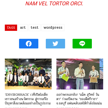
NAM VEL TORTOR ORCI.
art
test
wordpress
TAGS
‘ENVIRONHACK’ เวทีเปิดไอเดีย
ออร่าพระเอกจับ! “แม็ค สุวิทย์ วัน
เยาวชนสร้างนวัตกรรม สู่การแก้ไข
ตา” ร่วมเปิดงาน “ของดีศรีราชา”
ปัญหาสิ่งแวดล้อมอย่างเป็นรูปธรรม
จ.ชลบุรี แฟนคลับแห่ให้กำลังใจแน่น