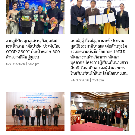
จากภูมิปัญญาสู่เศรษฐกิจยุคใหม่ :
ดร.ณัฏฐ์ ธีรณัฐสุภานนท์ ประธาน
เจาะลึกงาน “ศิลปาชีพ ประทีปไทย
มูลนิธิธรรมาภิบาลและต่อต้านทุจริต
OTOP 2569” กับเป้าหมาย 800
ร่วมลงนามบันทึกข้อตกลง (MOU)
ล้านบาทที่คืนสู่ชุมชน
พัฒนางานด้านวิชาการ พัฒนา
บุคลากร โครงการผู้เรียนกับนางสาว
02/08/2026 | 5:52 pm
ติรวดี รัตนตถิกุล รองผู้อำนวยการ
โรงเรียนรัตนโกสินทร์สมโภชบางเขน
24/07/2026 | 7:24 pm