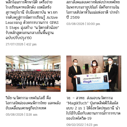
พลิกโฉมการศึกษาใต้! เครือข่าย
สภาสังคมสงเคราะห์แห่งประเทศไทย
โรงเรียนคาทอลิกดัง เขตมิสซัง
ในพระบรมราชูปถัมภ์ จัดกิจกรรมใน
สุราษฎร์ธานี จับมือสถาบัน พว.ยก
โอกาสสัปดาห์วันแม่แห่งชาติ ประจำ
ระดับครูสู่การจัดการเรียนรู้ Active
ปี 2569
Learning ด้วยกระบวนการ GPAS
03/08/2026 | 10:00 pm
5 Steps มุ่งสร้าง “นวัตกรตัวน้อย”
รับหลักสูตรแกนกลางขั้นพื้นฐาน
ฉบับปรับปรุง’60
27/07/2026 | 4:12 pm
วิจัย-นวัตกรรม-เทคโนโลยี คือ
วช. – สวทช. ส่งมอบนวัตกรรม
โอกาสใหม่ของคนพิการไทย และพลัง
“MagikTuch” ปุ่มกดลิฟต์ไร้สัมผัส
ขับเคลื่อนเศรษฐกิจประเทศ
แบบ 2 in 1 ให้จังหวัดปทุมธานี นำ
ไปใช้รับมือกับสถานการณ์การระบาด
05/08/2026 | 11:16 am
ของโรคโควิด-19
09/02/2022 | 6:23 pm