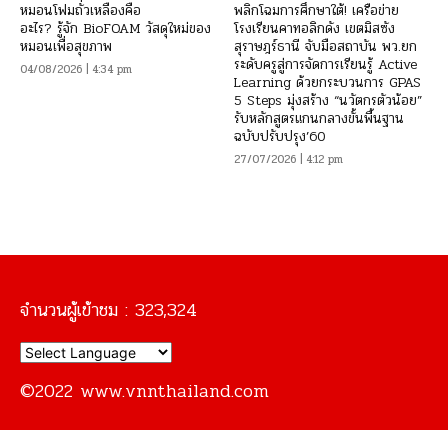
หมอนโฟมถั่วเหลืองคือ
พลิกโฉมการศึกษาใต้! เครือข่าย
อะไร? รู้จัก BioFOAM วัสดุใหม่ของ
โรงเรียนคาทอลิกดัง เขตมิสซัง
หมอนเพื่อสุขภาพ
สุราษฎร์ธานี จับมือสถาบัน พว.ยก
ระดับครูสู่การจัดการเรียนรู้ Active
04/08/2026 | 4:34 pm
Learning ด้วยกระบวนการ GPAS
5 Steps มุ่งสร้าง “นวัตกรตัวน้อย”
รับหลักสูตรแกนกลางขั้นพื้นฐาน
ฉบับปรับปรุง’60
27/07/2026 | 4:12 pm
จำนวนผู้เข้าชม :
323,324
©2022 www.vnnthailand.com