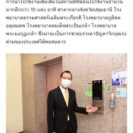
การนำไปใช้งานเพิ่มเติมในสถานที่ที่มีคนไปใช้งานจำนวน
มากอีกกว่า 10 แห่ง อาทิ ศาลากลางจังหวัดปทุมธานี โรง
พยาบาลธรรมศาสตร์เฉลิมพระเกียรติ โรงพยาบาลภูมิพล
อดุลยเดช โรงพยาบาลสมเด็จพระปิ่นเกล้า โรงพยาบาล
พระมงกุฎเกล้า ซึ่งน่าจะเป็นการช่วยบรรเทาปัญหาวิกฤตเร่ง
ด่วนของประเทศได้พอสมควร