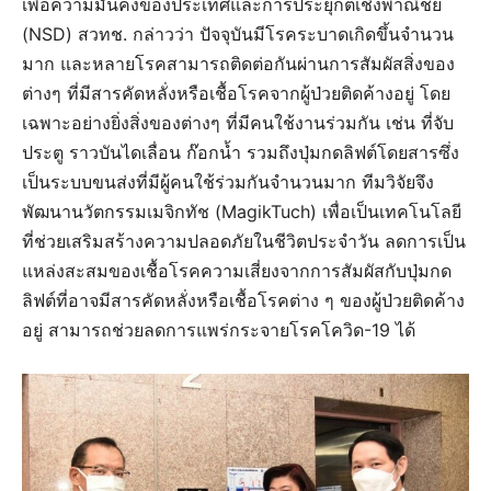
เพื่อความมั่นคงของประเทศและการประยุกต์เชิงพาณิชย์
(NSD) สวทช. กล่าวว่า ปัจจุบันมีโรคระบาดเกิดขึ้นจำนวน
มาก และหลายโรคสามารถติดต่อกันผ่านการสัมผัสสิ่งของ
ต่างๆ ที่มีสารคัดหลั่งหรือเชื้อโรคจากผู้ป่วยติดค้างอยู่ โดย
เฉพาะอย่างยิ่งสิ่งของต่างๆ ที่มีคนใช้งานร่วมกัน เช่น ที่จับ
ประตู ราวบันไดเลื่อน ก๊อกน้ำ รวมถึงปุ่มกดลิฟต์โดยสารซึ่ง
เป็นระบบขนส่งที่มีผู้คนใช้ร่วมกันจำนวนมาก ทีมวิจัยจึง
พัฒนานวัตกรรมเมจิกทัช (MagikTuch) เพื่อเป็นเทคโนโลยี
ที่ช่วยเสริมสร้างความปลอดภัยในชีวิตประจำวัน ลดการเป็น
แหล่งสะสมของเชื้อโรคความเสี่ยงจากการสัมผัสกับปุ่มกด
ลิฟต์ที่อาจมีสารคัดหลั่งหรือเชื้อโรคต่าง ๆ ของผู้ป่วยติดค้าง
อยู่ สามารถช่วยลดการแพร่กระจายโรคโควิด-19 ได้