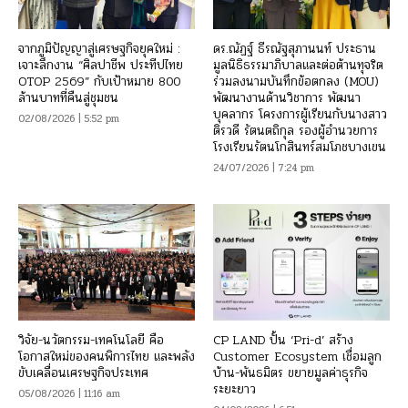
จากภูมิปัญญาสู่เศรษฐกิจยุคใหม่ :
ดร.ณัฏฐ์ ธีรณัฐสุภานนท์ ประธาน
เจาะลึกงาน “ศิลปาชีพ ประทีปไทย
มูลนิธิธรรมาภิบาลและต่อต้านทุจริต
OTOP 2569” กับเป้าหมาย 800
ร่วมลงนามบันทึกข้อตกลง (MOU)
ล้านบาทที่คืนสู่ชุมชน
พัฒนางานด้านวิชาการ พัฒนา
บุคลากร โครงการผู้เรียนกับนางสาว
02/08/2026 | 5:52 pm
ติรวดี รัตนตถิกุล รองผู้อำนวยการ
โรงเรียนรัตนโกสินทร์สมโภชบางเขน
24/07/2026 | 7:24 pm
วิจัย-นวัตกรรม-เทคโนโลยี คือ
CP LAND ปั้น ‘Pri-d’ สร้าง
โอกาสใหม่ของคนพิการไทย และพลัง
Customer Ecosystem เชื่อมลูก
ขับเคลื่อนเศรษฐกิจประเทศ
บ้าน-พันธมิตร ขยายมูลค่าธุรกิจ
ระยะยาว
05/08/2026 | 11:16 am