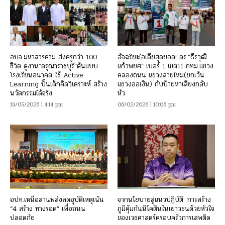
อบจ.มหาสารคาม ส่งครูกว่า 100
อัจฉริยะไอเดียสุดยอด! ดร.”ธีรวุฒิ
ชีวิต ดูงาน“ดรุณาราชบุรี”ต้นแบบ
แก้วพยศ” เบอร์ 1 เขต11 กทม.แขวง
โรงเรียนอนาคต ใช้ Active
คลองถนน แขวงสายไหม(ยกเว้น
Learning ปั้นเด็กคิดวิเคราะห์ สร้าง
แขวงออเงิน) กับป้ายหาเสียงกลับ
นวัตกรรมได้จริง
หัว
19/05/2026 | 4:14 pm
06/02/2026 | 10:06 pm
อปท.เหนือสานพลังลดอุบัติเหตุเน้น
จากนโยบายสู่แนวปฏิบัติ: การสร้าง
“4 สร้าง ทางรอด” เพื่อถนน
ภูมิคุ้มกันนิโคตินในเยาวชนด้วยหัวใจ
ปลอดภัย
ของเวชศาสตร์ครอบครัวการเสพติด