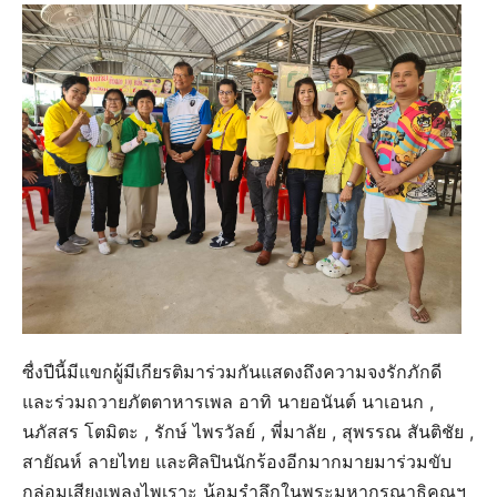
ซื่งปีนี้มีแขกผู้มีเกียรติมาร่วมกันแสดงถึงความจงรักภักดี
และร่วมถวายภัตตาหารเพล อาทิ นายอนันต์ นาเอนก ,
นภัสสร โตมิตะ , รักษ์ ไพรวัลย์ , พี่มาลัย , สุพรรณ สันติชัย ,
สายัณห์ ลายไทย และศิลปินนักร้องอีกมากมายมาร่วมขับ
กล่อมเสียงเพลงไพเราะ น้อมรําลึกในพระมหากรุณาธิคุณฯ