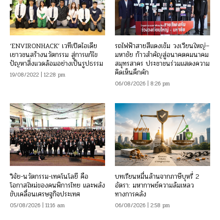
‘ENVIRONHACK’ เวทีเปิดไอเดีย
รถไฟฟ้าสายสีแดงเข้ม วงเวียนใหญ่–
เยาวชนสร้างนวัตกรรม สู่การแก้ไข
มหาชัย ก้าวสำคัญสู่อนาคตคมนาคม
ปัญหาสิ่งแวดล้อมอย่างเป็นรูปธรรม
สมุทรสาคร ประชาชนร่วมแสดงความ
คิดเห็นคึกคัก
19/08/2022 | 12:28 pm
06/08/2026 | 8:26 pm
วิจัย-นวัตกรรม-เทคโนโลยี คือ
บทเรียนหมื่นล้านจากภาษีบุหรี่ 2
โอกาสใหม่ของคนพิการไทย และพลัง
อัตรา: มหากาพย์ความล้มเหลว
ขับเคลื่อนเศรษฐกิจประเทศ
ทางการคลัง
05/08/2026 | 11:16 am
06/08/2026 | 2:58 pm