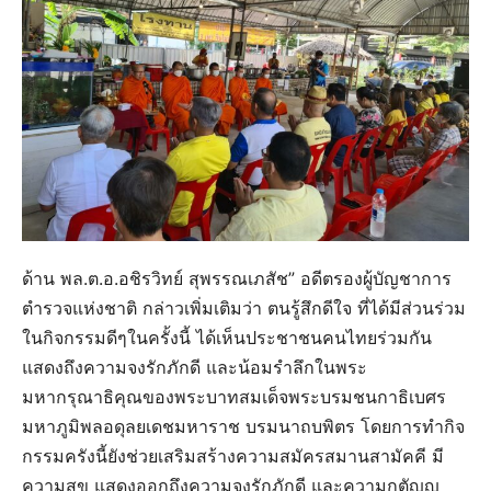
ด้าน พล.ต.อ.อชิรวิทย์ สุพรรณเภสัช” อดีตรองผู้บัญชาการ
ตำรวจแห่งชาติ กล่าวเพิ่มเติมว่า ตนรู้สึกดีใจ ที่ได้มีส่วนร่วม
ในกิจกรรมดีๆในครั้งนี้ ได้เห็นประชาชนคนไทยร่วมกัน
แสดงถึงความจงรักภักดี และน้อมรําลึกในพระ
มหากรุณาธิคุณของพระบาทสมเด็จพระบรมชนกาธิเบศร
มหาภูมิพลอดุลยเดชมหาราช บรมนาถบพิตร โดยการทำกิจ
กรรมครังนี้ยังช่วยเสริมสร้างความสมัครสมานสามัคคี มี
ความสุข แสดงออกถึงความจงรักภักดี และความกตัญญู