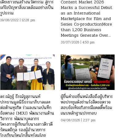
เดียเยาวชนสร้างนวัตกรรม สู่การ
Content Market 2026
แก้ไขปัญหาสิ่งแวดล้อมอย่างเป็น
Marks a Successful Debut
รูปธรรม
as an International
Marketplace for Film and
19/08/2022 | 12:28 pm
Series Co-productionMore
than 1,200 Business
Meetings Generate Over...
31/07/2026 | 4:50 pm
ดร.ณัฏฐ์ ธีรณัฐสุภานนท์
ผู้ยื่นคำขอยื่นหนังสือถึงผู้บริหาร
ประธานมูลนิธิธรรมาภิบาลและ
หอประชุมดังย่านรังสิตขอตรวจ
ต่อต้านทุจริต ร่วมลงนามบันทึก
สอบข้อเท็จจริงกรณีแคดดี้พร้อม
ข้อตกลง (MOU) พัฒนางานด้าน
แนบหลักฐานประกอบ
วิชาการ พัฒนาบุคลากร
04/08/2026 | 2:37 pm
โครงการผู้เรียนกับนางสาวติรวดี
รัตนตถิกุล รองผู้อำนวยการ
โรงเรียนรัตนโกสินทร์สมโภช