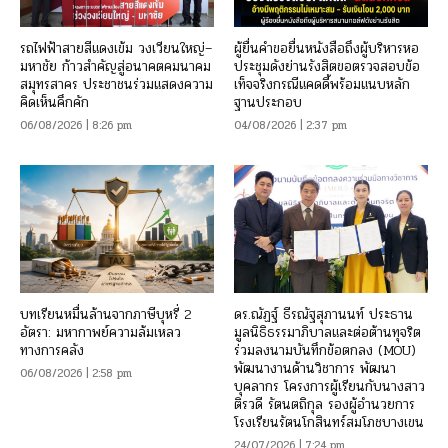
รถไฟฟ้าสายสีแดงเข้ม วงเวียนใหญ่–
ผู้ยื่นคำขอยื่นหนังสือถึงผู้บริหารหอ
มหาชัย ก้าวสำคัญสู่อนาคตคมนาคม
ประชุมดังย่านรังสิตขอตรวจสอบข้อ
สมุทรสาคร ประชาชนร่วมแสดงความ
เท็จจริงกรณีแคดดี้พร้อมแนบหลัก
คิดเห็นคึกคัก
ฐานประกอบ
06/08/2026 | 8:26 pm
04/08/2026 | 2:37 pm
บทเรียนหมื่นล้านจากภาษีบุหรี่ 2
ดร.ณัฏฐ์ ธีรณัฐสุภานนท์ ประธาน
อัตรา: มหากาพย์ความล้มเหลว
มูลนิธิธรรมาภิบาลและต่อต้านทุจริต
ทางการคลัง
ร่วมลงนามบันทึกข้อตกลง (MOU)
พัฒนางานด้านวิชาการ พัฒนา
06/08/2026 | 2:58 pm
บุคลากร โครงการผู้เรียนกับนางสาว
ติรวดี รัตนตถิกุล รองผู้อำนวยการ
โรงเรียนรัตนโกสินทร์สมโภชบางเขน
24/07/2026 | 7:24 pm