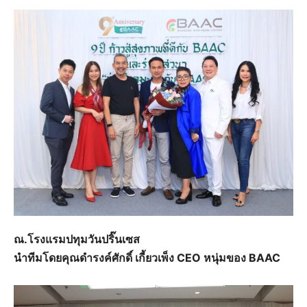
ณ.โรงแรมปทุมวันปริ๊นเซส
นำทีมโดยคุณดำรงค์ศักดิ์ เกี้ยวเพ็ง CEO หนุ่มของ BAAC