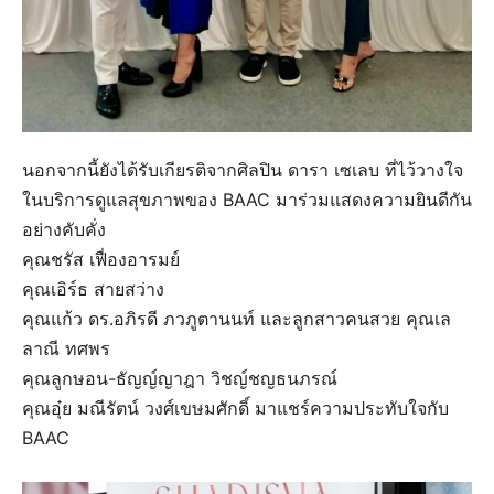
นอกจากนี้ยังได้รับเกียรติจากศิลปิน ดารา เซเลบ ที่ไว้วางใจ
ในบริการดูแลสุขภาพของ BAAC มาร่วมแสดงความยินดีกัน
อย่างคับคั่ง
คุณชรัส เฟื่องอารมย์
คุณเอิร์ธ สายสว่าง
คุณแก้ว ดร.อภิรดี ภวภูตานนท์ และลูกสาวคนสวย คุณเล
ลาณี ทศพร
คุณลูกษอน-ธัญญ์ญาฎา วิชญ์ชญธนภรณ์
คุณอุ๋ย มณีรัตน์ วงศ์เขษมศักดิ์ มาแชร์ความประทับใจกับ
BAAC