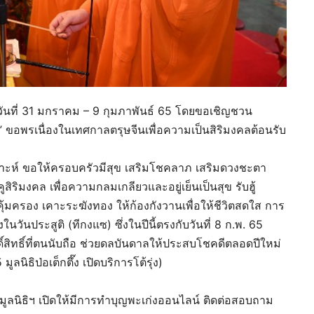
างวันที่ 31 มกราคม – 9 กุมภาพันธ์ 65 โดยขอเชิญชวน
” ขอพรเนื่องในเทศกาลตรุษจีนเพื่อความเป็นสิริมงคลต้อนรับ
คราะห์ ขอให้ครอบครัวมีสุข เสริมโชคลาภ เสริมดวงชะตา
ริมงคล เพื่อความกลมเกลียวและอยู่เย็นเป็นสุข รับฮู้
อคุ้มครอง เคาะระฆังทอง ให้ก้องกังวานเพื่อให้ชีวิตสดใส การ
วันประสูติ (ทีกงแซ) ซึ่งในปีนี้ตรงกับวันที่ 8 ก.พ. 65
กดิ์สิทธิ์ที่ตนนับถือ ช่วยดลบันดาลให้ประสบโชคดีตลอดปีใหม่
นิธิป่อเต็กตึ๊ง เปิดบริการโต้รุ่ง)
าล มูลนิธิฯ เปิดให้มีการทำบุญพะเก่งออนไลน์ ติดต่อสอบถาม