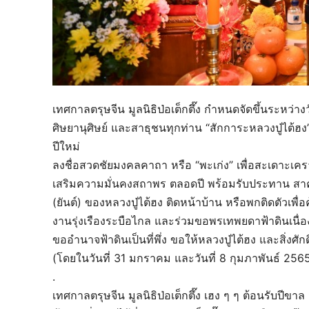
เทศกาลตรุษจีน มูลนิธิป่อเต็กตึ๊ง กำหนดจัดขึ้นระหว่
ศิษยานุศิษย์ และสาธุชนทุกท่าน “สักการะหลวงปู่ไต้ฮง
ปีใหม่
ลงชื่อสวดชัยมงคลคาถา หรือ “พะเก่ง” เพื่อสะเดาะเ
เสริมความมั่นคงสถาพร ตลอดปี พร้อมรับประทาน สาคูสิ
(ยันต์) ของหลวงปู่ไต้ฮง ติดหน้าบ้าน หรือพกติดตัวเพื่
งานรุ่งเรืองระบือไกล และร่วมขอพรเทพยดาฟ้าดินเนื่องใน
ขออำนาจฟ้าดินเป็นที่พึ่ง ขอให้หลวงปู่ไต้ฮง และสิ่งศั
(โดยในวันที่ 31 มกราคม และวันที่ 8 กุมภาพันธ์ 2565 มูล
.
เทศกาลตรุษจีน มูลนิธิป่อเต็กตึ๊ง เฮง ๆ ๆ ต้อนรับปีข