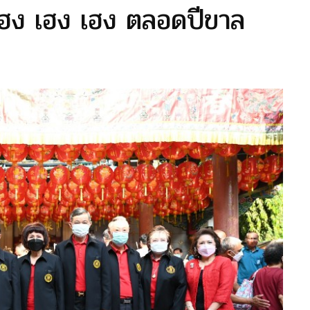
เฮง เฮง เฮง ตลอดปีขาล