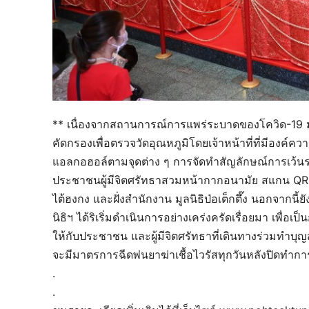
** เนื่องจากสถานการณ์การแพร่ระบาดของโควิด-19 มูลนิ
คัดกรองเพื่อตรวจวัดอุณหภูมิโดยเจ้าหน้าที่ที่มีองค์ควา
แอลกอฮอล์ตามจุดต่าง ๆ การจัดทำสัญลักษณ์การเว้น
ประชาชนผู้มีจิตศรัทธาสวมหน้ากากอนามัย สแกน QR 
ไต้ฮงกง และฝั่งสำนักงาน มูลนิธิป่อเต็กตึ๊ง นอกจากนี้ย
นิธิฯ ได้ริเริ่มดำเนินการอย่างเคร่งครัดเรื่อยมา เพื่
ให้กับประชาชน และผู้มีจิตศรัทธาที่เดินทางร่วมทำบุ
จะมีมาตรการฉีดพ่นยาฆ่าเชื้อไวรัสทุกวันหลังปิดทำกา
.
.