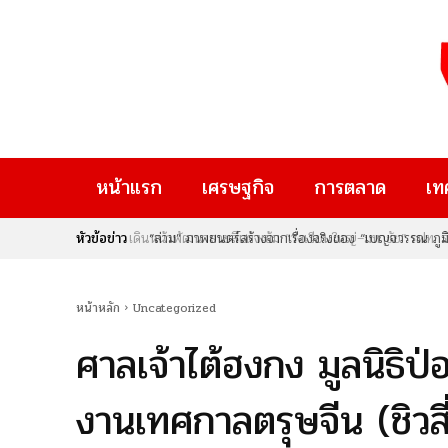
หน้าแรก
เศรษฐกิจ
การตลาด
เท
หัวข้อข่าว
“ล่าม” ภาพยนตร์สร้างจากเรื่องจริงของ “เบญจวรรณ ภูมิแส
ผู้คน
หน้าหลัก
Uncategorized
ศาลเจ้าไต้ฮงกง มูลนิธิป่อเ
งานเทศกาลตรุษจีน (ชิวส