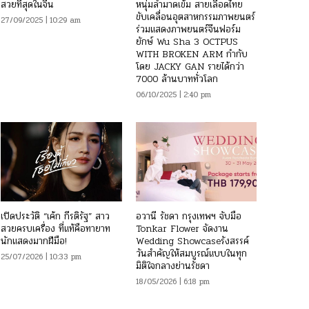
สวยที่สุดในจีน
หนุ่มล่ำมาดเข้ม สายเลือดไทย
ขับเคลื่อนอุตสาหกรรมภาพยนตร์
27/09/2025 | 10:29 am
ร่วมแสดงภาพยนตร์จีนฟอร์ม
ยักษ์ Wu Sha 3 OCTPUS
WITH BROKEN ARM กำกับ
โดย JACKY GAN รายได้กว่า
7000 ล้านบาททั่วโลก
06/10/2025 | 2:40 pm
เปิดประวัติ “เค้ก กีรติรัฐ” สาว
อวานี รัชดา กรุงเทพฯ จับมือ
สวยครบเครื่อง ที่แท้คือทายาท
Tonkar Flower จัดงาน
นักแสดงมากฝีมือ!
Wedding Showcaseรังสรรค์
วันสำคัญให้สมบูรณ์แบบในทุก
25/07/2026 | 10:33 pm
มิติใจกลางย่านรัชดา
18/05/2026 | 6:18 pm