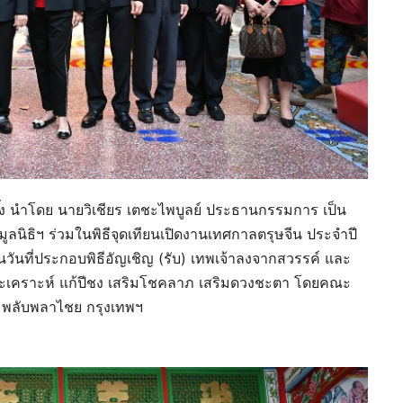
็กตึ๊ง นำโดย นายวิเชียร เตชะไพบูลย์ ประธานกรรมการ เป็น
ลนิธิฯ ร่วมในพิธีจุดเทียนเปิดงานเทศกาลตรุษจีน ประจำปี
ป็นวันที่ประกอบพิธีอัญเชิญ (รับ) เทพเจ้าลงจากสวรรค์ และ
ดาะเคราะห์ แก้ปีชง เสริมโชคลาภ เสริมดวงชะตา โดยคณะ
๊ง พลับพลาไชย กรุงเทพฯ