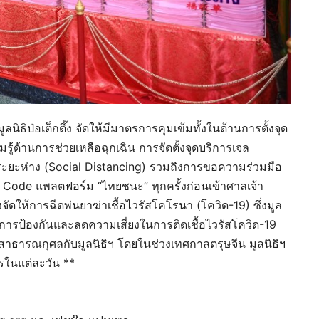
ธิป่อเต็กตึ๊ง จัดให้มีมาตรการคุมเข้มทั้งในด้านการตั้งจุด
มรู้ด้านการช่วยเหลือฉุกเฉิน การจัดตั้งจุดบริการเจล
ระยะห่าง (Social Distancing) รวมถึงการขอความร่วมมือ
Code แพลตฟอร์ม “ไทยชนะ” ทุกครั้งก่อนเข้าศาลเจ้า
ังจัดให้การฉีดพ่นยาฆ่าเชื้อไวรัสโคโรนา (โควิด-19) ซึ่งมูล
อเป็นการป้องกันและลดความเสี่ยงในการติดเชื้อไวรัสโควิด-19
ญสาธารณกุศลกับมูลนิธิฯ โดยในช่วงเทศกาลตรุษจีน มูลนิธิฯ
รในแต่ละวัน **