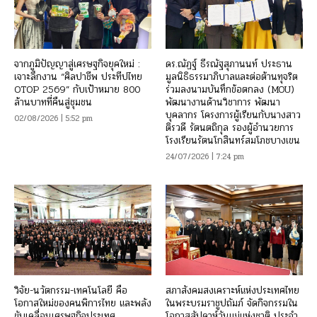
จากภูมิปัญญาสู่เศรษฐกิจยุคใหม่ :
ดร.ณัฏฐ์ ธีรณัฐสุภานนท์ ประธาน
เจาะลึกงาน “ศิลปาชีพ ประทีปไทย
มูลนิธิธรรมาภิบาลและต่อต้านทุจริต
OTOP 2569” กับเป้าหมาย 800
ร่วมลงนามบันทึกข้อตกลง (MOU)
ล้านบาทที่คืนสู่ชุมชน
พัฒนางานด้านวิชาการ พัฒนา
บุคลากร โครงการผู้เรียนกับนางสาว
02/08/2026 | 5:52 pm
ติรวดี รัตนตถิกุล รองผู้อำนวยการ
โรงเรียนรัตนโกสินทร์สมโภชบางเขน
24/07/2026 | 7:24 pm
วิจัย-นวัตกรรม-เทคโนโลยี คือ
สภาสังคมสงเคราะห์แห่งประเทศไทย
โอกาสใหม่ของคนพิการไทย และพลัง
ในพระบรมราชูปถัมภ์ จัดกิจกรรมใน
ขับเคลื่อนเศรษฐกิจประเทศ
โอกาสสัปดาห์วันแม่แห่งชาติ ประจำ