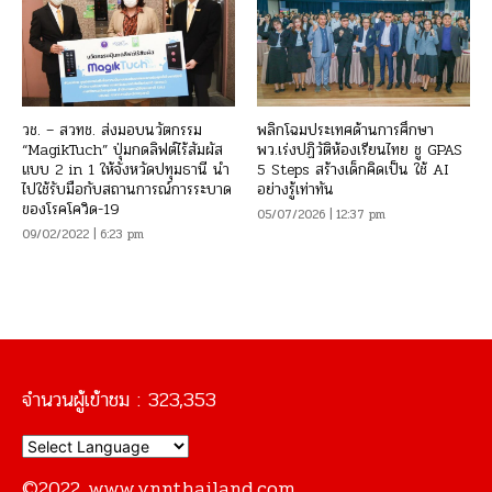
วช. – สวทช. ส่งมอบนวัตกรรม
พลิกโฉมประเทศด้านการศึกษา
“MagikTuch” ปุ่มกดลิฟต์ไร้สัมผัส
พว.เร่งปฏิวัติห้องเรียนไทย ชู GPAS
แบบ 2 in 1 ให้จังหวัดปทุมธานี นำ
5 Steps สร้างเด็กคิดเป็น ใช้ AI
ไปใช้รับมือกับสถานการณ์การระบาด
อย่างรู้เท่าทัน
ของโรคโควิด-19
05/07/2026 | 12:37 pm
09/02/2022 | 6:23 pm
จำนวนผู้เข้าชม :
323,353
©2022 www.vnnthailand.com