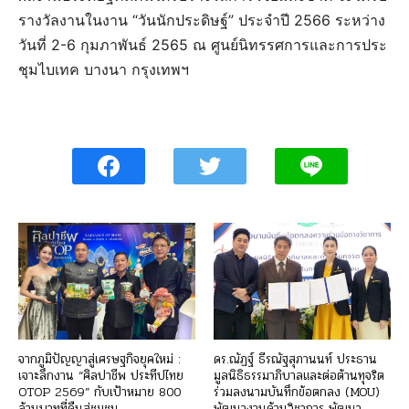
รางวัลงานในงาน “วันนักประดิษฐ์” ประจำปี 2566 ระหว่าง
วันที่ 2-6 กุมภาพันธ์ 2565 ณ ศูนย์นิทรรศการและการประ
ชุมไบเทค บางนา กรุงเทพฯ
จากภูมิปัญญาสู่เศรษฐกิจยุคใหม่ :
ดร.ณัฏฐ์ ธีรณัฐสุภานนท์ ประธาน
เจาะลึกงาน “ศิลปาชีพ ประทีปไทย
มูลนิธิธรรมาภิบาลและต่อต้านทุจริต
OTOP 2569” กับเป้าหมาย 800
ร่วมลงนามบันทึกข้อตกลง (MOU)
ล้านบาทที่คืนสู่ชุมชน
พัฒนางานด้านวิชาการ พัฒนา