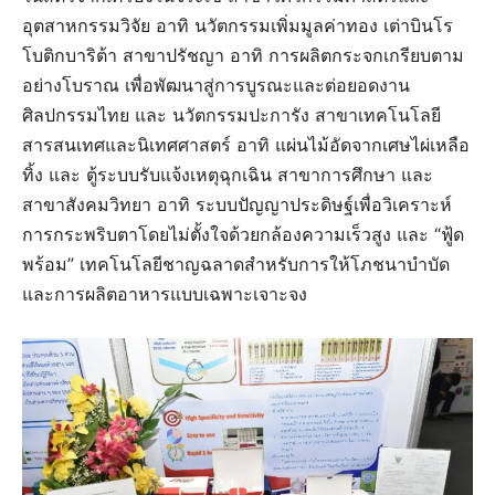
อุตสาหกรรมวิจัย อาทิ นวัตกรรมเพิ่มมูลค่าทอง เต่าบินโร
โบติกบาริต้า สาขาปรัชญา อาทิ การผลิตกระจกเกรียบตาม
อย่างโบราณ เพื่อพัฒนาสู่การบูรณะและต่อยอดงาน
ศิลปกรรมไทย และ นวัตกรรมปะการัง สาขาเทคโนโลยี
สารสนเทศและนิเทศศาสตร์ อาทิ แผ่นไม้อัดจากเศษไผ่เหลือ
ทิ้ง และ ตู้ระบบรับแจ้งเหตุฉุกเฉิน สาขาการศึกษา และ
สาขาสังคมวิทยา อาทิ ระบบปัญญาประดิษฐ์เพื่อวิเคราะห์
การกระพริบตาโดยไม่ตั้งใจด้วยกล้องความเร็วสูง และ “ฟู้ด
พร้อม” เทคโนโลยีชาญฉลาดสำหรับการให้โภชนาบำบัด
และการผลิตอาหารแบบเฉพาะเจาะจง