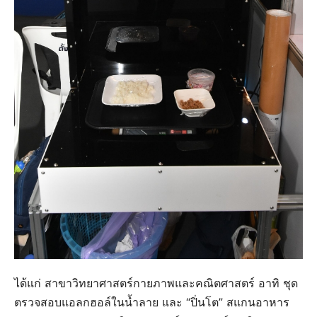
ได้แก่ สาขาวิทยาศาสตร์กายภาพและคณิตศาสตร์ อาทิ ชุด
ตรวจสอบแอลกฮอล์ในน้ำลาย และ “ปิ่นโต” สแกนอาหาร