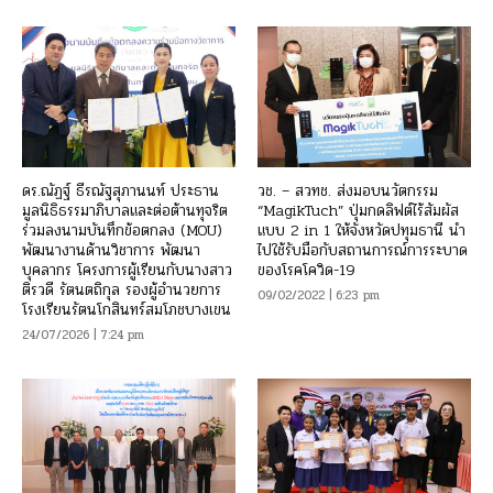
ดร.ณัฏฐ์ ธีรณัฐสุภานนท์ ประธาน
วช. – สวทช. ส่งมอบนวัตกรรม
มูลนิธิธรรมาภิบาลและต่อต้านทุจริต
“MagikTuch” ปุ่มกดลิฟต์ไร้สัมผัส
ร่วมลงนามบันทึกข้อตกลง (MOU)
แบบ 2 in 1 ให้จังหวัดปทุมธานี นำ
พัฒนางานด้านวิชาการ พัฒนา
ไปใช้รับมือกับสถานการณ์การระบาด
บุคลากร โครงการผู้เรียนกับนางสาว
ของโรคโควิด-19
ติรวดี รัตนตถิกุล รองผู้อำนวยการ
09/02/2022 | 6:23 pm
โรงเรียนรัตนโกสินทร์สมโภชบางเขน
24/07/2026 | 7:24 pm