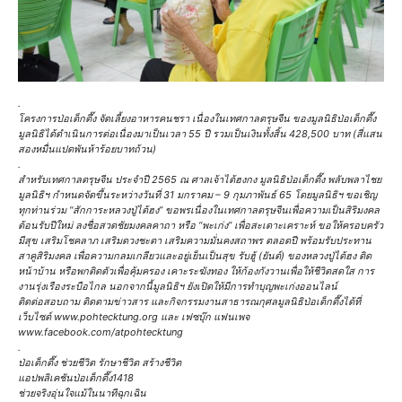
.
โครงการป่อเต็กตึ๊ง จัดเลี้ยงอาหารคนชรา เนื่องในเทศกาลตรุษจีน ของมูลนิธิป่อเต็กตึ๊ง
มูลนิธิได้ดำเนินการต่อเนื่องมาเป็นเวลา 55 ปี รวมเป็นเงินทั้งสิ้น 428,500 บาท (สี่แสน
สองหมื่นแปดพันห้าร้อยบาทถ้วน)
.
สำหรับเทศกาลตรุษจีน ประจำปี 2565 ณ ศาลเจ้าไต้ฮงกง มูลนิธิป่อเต็กตึ๊ง พลับพลาไชย
มูลนิธิฯ กำหนดจัดขึ้นระหว่างวันที่ 31 มกราคม – 9 กุมภาพันธ์ 65 โดยมูลนิธิฯ ขอเชิญ
ทุกท่านร่วม “สักการะหลวงปู่ไต้ฮง” ขอพรเนื่องในเทศกาลตรุษจีนเพื่อความเป็นสิริมงคล
ต้อนรับปีใหม่ ลงชื่อสวดชัยมงคลคาถา หรือ “พะเก่ง” เพื่อสะเดาะเคราะห์ ขอให้ครอบครัว
มีสุข เสริมโชคลาภ เสริมดวงชะตา เสริมความมั่นคงสถาพร ตลอดปี พร้อมรับประทาน
สาคูสิริมงคล เพื่อความกลมเกลียวและอยู่เย็นเป็นสุข รับฮู้ (ยันต์) ของหลวงปู่ไต้ฮง ติด
หน้าบ้าน หรือพกติดตัวเพื่อคุ้มครอง เคาะระฆังทอง ให้ก้องกังวานเพื่อให้ชีวิตสดใส การ
งานรุ่งเรืองระบือไกล นอกจากนี้มูลนิธิฯ ยังเปิดให้มีการทำบุญพะเก่งออนไลน์
ติดต่อสอบถาม ติดตามข่าวสาร และกิจกรรมงานสาธารณกุศลมูลนิธิป่อเต็กตึ๊งได้ที่
เว็บไซต์ www.pohtecktung.org และ เฟซบุ๊ก แฟนเพจ
www.facebook.com/atpohtecktung
.
ป่อเต็กตึ๊ง ช่วยชีวิต รักษาชีวิต สร้างชีวิต
แอปพลิเคชันป่อเต็กตึ๊ง1418
ช่วยจริงอุ่นใจแม้ในนาทีฉุกเฉิน