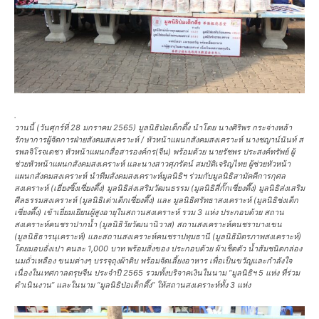
.
วานนี้ (วันศุกร์ที่ 28 มกราคม 2565) มูลนิธิป่อเต็กตึ๊ง นำโดย นางศิริพร กระจ่างหล้า
รักษาการผู้จัดการฝ่ายสังคมสงเคราะห์ / หัวหน้าแผนกสังคมสงเคราะห์ นางชญาน์นันท์ ส
รพลจิโรจเดชา หัวหน้าแผนกสื่อสารองค์กร(จีน) พร้อมด้วย นายรัชพร ประสงค์ทรัพย์ ผู้
ช่วยหัวหน้าแผนกสังคมสงเคราะห์ และนางสาวศุภรัตน์ สมบัติเจริญไทย ผู้ช่วยหัวหน้า
แผนกสังคมสงเคราะห์ นำทีมสังคมสงเคราะห์มูลนิธิฯ ร่วมกับมูลนิธิสามัคคีการกุศล
สงเคราะห์ (เฮี่ยงซิ๊งเซี่ยงตึ๊ง) มูลนิธิส่งเสริมวัฒนธรรม (มูลนิธิสี่กั๊กเซี่ยงตึ๊ง) มูลนิธิส่งเสริม
ศีลธรรมสงเคราะห์ (มูลนิธิเต่าเต็กเซี่ยงตึ๊ง) และ มูลนิธิศรัทธาสงเคราะห์ (มูลนิธิช่งเต็ก
เซี่ยงตึ๊ง) เข้าเยี่ยมเยียนผู้สูงอายุในสถานสงเคราะห์ รวม 3 แห่ง ประกอบด้วย สถาน
สงเคราะห์คนชราปากน้ำ (มูลนิธิวัยวัฒนานิวาส) สถานสงเคราะห์คนชราบางเขน
(มูลนิธิธารนุเคราะห์) และสถานสงเคราะห์คนชราปทุมธานี (มูลนิธิมิตรภาพสงเคราะห์)
โดยมอบอั่งเปา คนละ 1,000 บาท พร้อมสิ่งของ ประกอบด้วย ผ้าเช็ดตัว น้ำส้มชนิดกล่อง
นมถั่วเหลือง ขนมต่างๆ บรรจุถุงผ้าดิบ พร้อมจัดเลี้ยงอาหาร เพื่อเป็นขวัญและกำลังใจ
เนื่องในเทศกาลตรุษจีน ประจำปี 2565 รวมทั้งบริจาคเงินในนาม “มูลนิธิฯ 5 แห่ง ที่ร่วม
ดำเนินงาน” และในนาม “มูลนิธิป่อเต็กตึ๊ง” ให้สถานสงเคราะห์ทั้ง 3 แห่ง