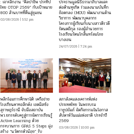
: เจาะลึกงาน “ศิลปาชีพ ประทีป
ประธานมูลนิธิธรรมาภิบาลและ
ไทย OTOP 2569” กับเป้าหมาย
ต่อต้านทุจริต ร่วมลงนามบันทึก
800 ล้านบาทที่คืนสู่ชุมชน
ข้อตกลง (MOU) พัฒนางานด้าน
วิชาการ พัฒนาบุคลากร
02/08/2026 | 5:52 pm
โครงการผู้เรียนกับนางสาวติรวดี
รัตนตถิกุล รองผู้อำนวยการ
โรงเรียนรัตนโกสินทร์สมโภช
บางเขน
24/07/2026 | 7:24 pm
พลิกโฉมการศึกษาใต้! เครือข่าย
สภาสังคมสงเคราะห์แห่ง
โรงเรียนคาทอลิกดัง เขตมิสซัง
ประเทศไทย ในพระบรม
สุราษฎร์ธานี จับมือสถาบัน
ราชูปถัมภ์ จัดกิจกรรมในโอกาส
พว.ยกระดับครูสู่การจัดการเรียนรู้
สัปดาห์วันแม่แห่งชาติ ประจำปี
Active Learning ด้วย
2569
กระบวนการ GPAS 5 Steps มุ่ง
03/08/2026 | 10:00 pm
สร้าง “นวัตกรตัวน้อย” รับ