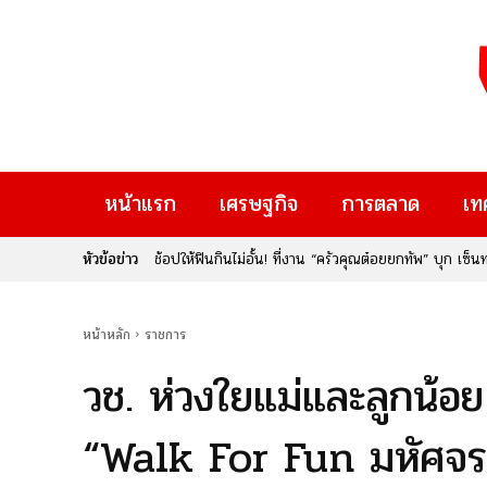
หน้าแรก
เศรษฐกิจ
การตลาด
เท
หัวข้อข่าว
ช้อปให้ฟินกินไม่อั้น! ที่งาน “ครัวคุณต๋อยยกทัพ” บุก เซ็
หน้าหลัก
ราชการ
วช. ห่วงใยแม่และลูกน้อ
“Walk For Fun มหัศจรรย์