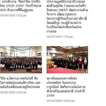
: เจาะลึกงาน “ศิลปาชีพ ประทีป
ประธานมูลนิธิธรรมาภิบาลและ
ไทย OTOP 2569” กับเป้าหมาย
ต่อต้านทุจริต ร่วมลงนามบันทึก
800 ล้านบาทที่คืนสู่ชุมชน
ข้อตกลง (MOU) พัฒนางานด้าน
วิชาการ พัฒนาบุคลากร
02/08/2026 | 5:52 pm
โครงการผู้เรียนกับนางสาวติรวดี
รัตนตถิกุล รองผู้อำนวยการ
โรงเรียนรัตนโกสินทร์สมโภช
บางเขน
24/07/2026 | 7:24 pm
วิจัย-นวัตกรรม-เทคโนโลยี คือ
สภาสังคมสงเคราะห์แห่ง
โอกาสใหม่ของคนพิการไทย และ
ประเทศไทย ในพระบรม
พลังขับเคลื่อนเศรษฐกิจประเทศ
ราชูปถัมภ์ จัดกิจกรรมในโอกาส
สัปดาห์วันแม่แห่งชาติ ประจำปี
05/08/2026 | 11:16 am
2569
03/08/2026 | 10:00 pm