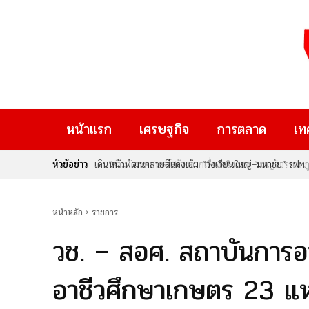
หน้าแรก
เศรษฐกิจ
การตลาด
เท
หัวข้อข่าว
“ล่าม” ภาพยนตร์สร้างจากเรื่องจริงของ “เบญจวรรณ ภูมิแส
ผู้คน
หน้าหลัก
ราชการ
วช. – สอศ. สถาบันการอ
อาชีวศึกษาเกษตร 23 แห่