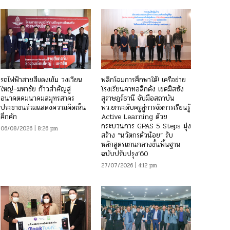
รถไฟฟ้าสายสีแดงเข้ม วงเวียน
พลิกโฉมการศึกษาใต้! เครือข่าย
ใหญ่–มหาชัย ก้าวสำคัญสู่
โรงเรียนคาทอลิกดัง เขตมิสซัง
อนาคตคมนาคมสมุทรสาคร
สุราษฎร์ธานี จับมือสถาบัน
ประชาชนร่วมแสดงความคิดเห็น
พว.ยกระดับครูสู่การจัดการเรียนรู้
คึกคัก
Active Learning ด้วย
กระบวนการ GPAS 5 Steps มุ่ง
06/08/2026 | 8:26 pm
สร้าง “นวัตกรตัวน้อย” รับ
หลักสูตรแกนกลางขั้นพื้นฐาน
ฉบับปรับปรุง’60
27/07/2026 | 4:12 pm