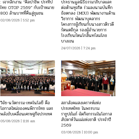
: เจาะลึกงาน “ศิลปาชีพ ประทีป
ประธานมูลนิธิธรรมาภิบาลและ
ไทย OTOP 2569” กับเป้าหมาย
ต่อต้านทุจริต ร่วมลงนามบันทึก
800 ล้านบาทที่คืนสู่ชุมชน
ข้อตกลง (MOU) พัฒนางานด้าน
วิชาการ พัฒนาบุคลากร
02/08/2026 | 5:52 pm
โครงการผู้เรียนกับนางสาวติรวดี
รัตนตถิกุล รองผู้อำนวยการ
โรงเรียนรัตนโกสินทร์สมโภช
บางเขน
24/07/2026 | 7:24 pm
วิจัย-นวัตกรรม-เทคโนโลยี คือ
สภาสังคมสงเคราะห์แห่ง
โอกาสใหม่ของคนพิการไทย และ
ประเทศไทย ในพระบรม
พลังขับเคลื่อนเศรษฐกิจประเทศ
ราชูปถัมภ์ จัดกิจกรรมในโอกาส
สัปดาห์วันแม่แห่งชาติ ประจำปี
05/08/2026 | 11:16 am
2569
03/08/2026 | 10:00 pm