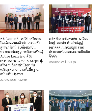
พลิกโฉมการศึกษาใต้! เครือข่าย
รถไฟฟ้าสายสีแดงเข้ม วงเวียน
โรงเรียนคาทอลิกดัง เขตมิสซัง
ใหญ่–มหาชัย ก้าวสำคัญสู่
สุราษฎร์ธานี จับมือสถาบัน
อนาคตคมนาคมสมุทรสาคร
พว.ยกระดับครูสู่การจัดการเรียนรู้
ประชาชนร่วมแสดงความคิดเห็น
Active Learning ด้วย
คึกคัก
กระบวนการ GPAS 5 Steps มุ่ง
06/08/2026 | 8:26 pm
สร้าง “นวัตกรตัวน้อย” รับ
หลักสูตรแกนกลางขั้นพื้นฐาน
ฉบับปรับปรุง’60
27/07/2026 | 4:12 pm