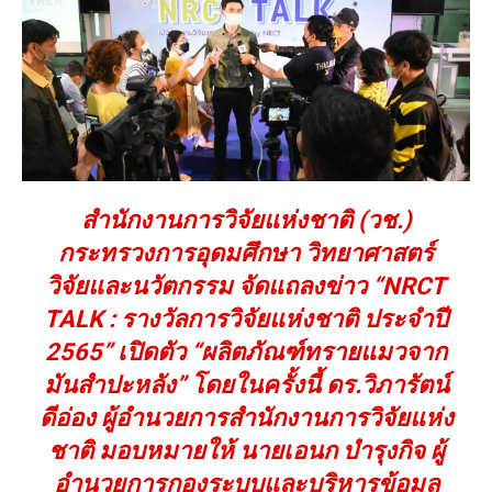
สำนักงานการวิจัยแห่งชาติ (วช.)
กระทรวงการอุดมศึกษา วิทยาศาสตร์
วิจัยและนวัตกรรม จัดแถลงข่าว “NRCT
TALK : รางวัลการวิจัยแห่งชาติ ประจำปี
2565” เปิดตัว “ผลิตภัณฑ์ทรายแมวจาก
มันสำปะหลัง”
โดยในครั้งนี้ ดร.วิภารัตน์
ดีอ่อง ผู้อำนวยการสำนักงานการวิจัยแห่ง
ชาติ มอบหมายให้ นายเอนก บำรุงกิจ ผู้
อำนวยการกองระบบและบริหารข้อมูล