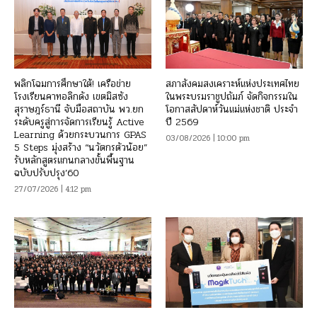
พลิกโฉมการศึกษาใต้! เครือข่าย
สภาสังคมสงเคราะห์แห่งประเทศไทย
โรงเรียนคาทอลิกดัง เขตมิสซัง
ในพระบรมราชูปถัมภ์ จัดกิจกรรมใน
สุราษฎร์ธานี จับมือสถาบัน พว.ยก
โอกาสสัปดาห์วันแม่แห่งชาติ ประจำ
ระดับครูสู่การจัดการเรียนรู้ Active
ปี 2569
Learning ด้วยกระบวนการ GPAS
03/08/2026 | 10:00 pm
5 Steps มุ่งสร้าง “นวัตกรตัวน้อย”
รับหลักสูตรแกนกลางขั้นพื้นฐาน
ฉบับปรับปรุง’60
27/07/2026 | 4:12 pm