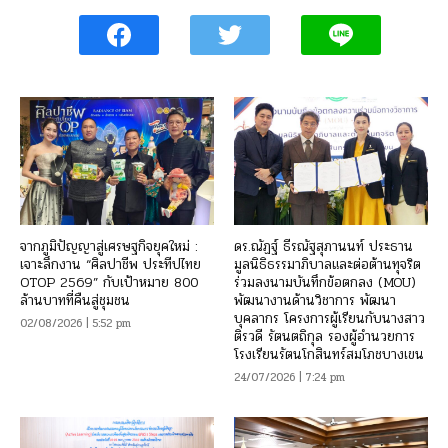
จากภูมิปัญญาสู่เศรษฐกิจยุคใหม่ :
ดร.ณัฏฐ์ ธีรณัฐสุภานนท์ ประธาน
เจาะลึกงาน “ศิลปาชีพ ประทีปไทย
มูลนิธิธรรมาภิบาลและต่อต้านทุจริต
OTOP 2569” กับเป้าหมาย 800
ร่วมลงนามบันทึกข้อตกลง (MOU)
ล้านบาทที่คืนสู่ชุมชน
พัฒนางานด้านวิชาการ พัฒนา
บุคลากร โครงการผู้เรียนกับนางสาว
02/08/2026 | 5:52 pm
ติรวดี รัตนตถิกุล รองผู้อำนวยการ
โรงเรียนรัตนโกสินทร์สมโภชบางเขน
24/07/2026 | 7:24 pm