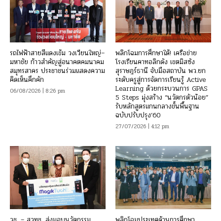
รถไฟฟ้าสายสีแดงเข้ม วงเวียนใหญ่–
พลิกโฉมการศึกษาใต้! เครือข่าย
มหาชัย ก้าวสำคัญสู่อนาคตคมนาคม
โรงเรียนคาทอลิกดัง เขตมิสซัง
สมุทรสาคร ประชาชนร่วมแสดงความ
สุราษฎร์ธานี จับมือสถาบัน พว.ยก
คิดเห็นคึกคัก
ระดับครูสู่การจัดการเรียนรู้ Active
Learning ด้วยกระบวนการ GPAS
06/08/2026 | 8:26 pm
5 Steps มุ่งสร้าง “นวัตกรตัวน้อย”
รับหลักสูตรแกนกลางขั้นพื้นฐาน
ฉบับปรับปรุง’60
27/07/2026 | 4:12 pm
วช. – สวทช. ส่งมอบนวัตกรรม
พลิกโฉมประเทศด้านการศึกษา