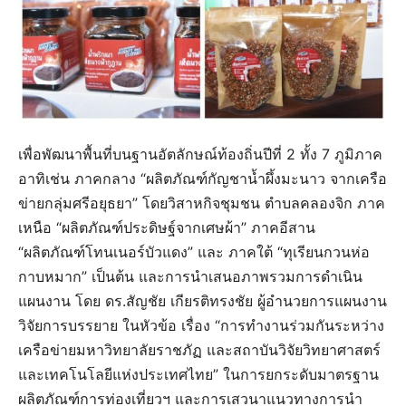
เพื่อพัฒนาพื้นที่บนฐานอัตลักษณ์ท้องถิ่นปีที่ 2 ทั้ง 7 ภูมิภาค​
อาทิเช่น​ ภาคกลาง​ “ผลิตภัณฑ์​กัญชาน้ำผึ้ง​มะนาว​ จากเครือ
ข่าย​กลุ่ม​ศรีอยุธยา” โดยวิสาหกิจ​ชุมชน​ ตำบล​คลอง​จิก​ ภาค
เหนือ​ “ผลิตภัณฑ์​ประดิษฐ์​จากเศษผ้า” ภาคอีสาน
“ผลิตภัณฑ์​โทนเนอร์​บัวแดง” และ​ ภาคใต้​ “ทุเรียนกวนห่อ
กาบหมาก” เป็น​ต้น​ และการนำเสนอ​ภาพรวม​การดำเนิน
แผนงาน​ โดย​ ดร.สัญชัย​ เกียรติ​ทรงชัย​ ผู้​อำนวยการ​แผนงาน
วิจัยการบรรย​าย ในหัวข้อ​ เรื่อง “การทำงานร่วมกันระหว่าง
เครือข่ายมหาวิทยาลัยราชภัฏ และสถาบันวิจัยวิทยาศาสตร์
และเทคโนโลยีแห่งประเทศไทย” ในการยกระดับมาตรฐาน
ผลิตภัณฑ์การท่องเที่ยวฯ และการเสวนาแนวทางการนำ