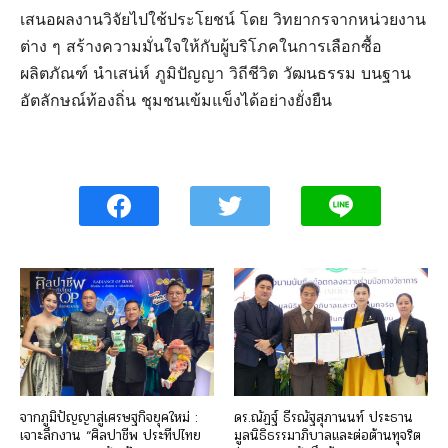
เสนอ​ผลงานวิจัย​ไปใช้​ประโยชน์​ โดย​ วิทยากรจากหน่วยงาน​
ต่าง​ ๆ​ สร้างความมั่นใจให้กับผู้บริโภคในการเลือกซื้อ
ผลิตภัณฑ์ นำเสน่ห์ ภูมิปัญญา วิถีชีวิต วัฒนธรรม บนฐาน
อัตลักษณ์ท้องถิ่น ชุมชนเข้มแข็งได้อย่างยั่งยืน
จากภูมิปัญญาสู่เศรษฐกิจยุคใหม่ :
ดร.ณัฏฐ์ ธีรณัฐสุภานนท์ ประธาน
เจาะลึกงาน “ศิลปาชีพ ประทีปไทย
มูลนิธิธรรมาภิบาลและต่อต้านทุจริต