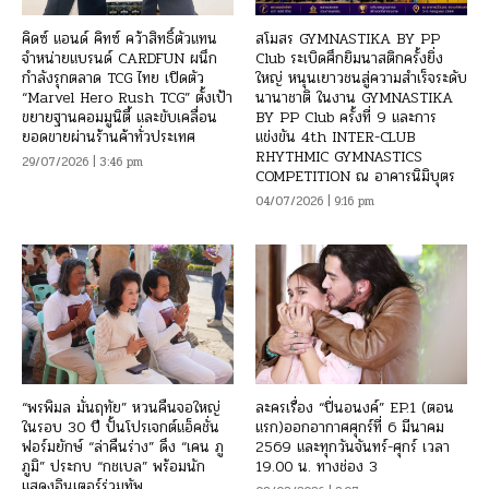
คิดซ์ แอนด์ คิทซ์ คว้าสิทธิ์ตัวแทน
สโมสร GYMNASTIKA BY PP
จำหน่ายแบรนด์ CARDFUN ผนึก
Club ระเบิดศึกยิมนาสติกครั้งยิ่ง
กำลังรุกตลาด TCG ไทย เปิดตัว
ใหญ่ หนุนเยาวชนสู่ความสำเร็จระดับ
“Marvel Hero Rush TCG” ตั้งเป้า
นานาชาติ ในงาน GYMNASTIKA
ขยายฐานคอมมูนิตี้ และขับเคลื่อน
BY PP Club ครั้งที่ 9 และการ
ยอดขายผ่านร้านค้าทั่วประเทศ
แข่งขัน 4th INTER-CLUB
RHYTHMIC GYMNASTICS
29/07/2026 | 3:46 pm
COMPETITION ณ อาคารนิมิบุตร
04/07/2026 | 9:16 pm
“พรพิมล มั่นฤทัย” หวนคืนจอใหญ่
ละครเรื่อง “ปิ่นอนงค์” EP.1 (ตอน
ในรอบ 30 ปี ปั้นโปรเจกต์แอ็คชั่น
แรก)ออกอากาศศุกร์ที่ 6 มีนาคม
ฟอร์มยักษ์ “ล่าคืนร่าง” ดึง “เคน ภู
2569 และทุกวันจันทร์-ศุกร์ เวลา
ภูมิ” ประกบ “กชเบล” พร้อมนัก
19.00 น. ทางช่อง 3
แสดงอินเตอร์ร่วมทัพ