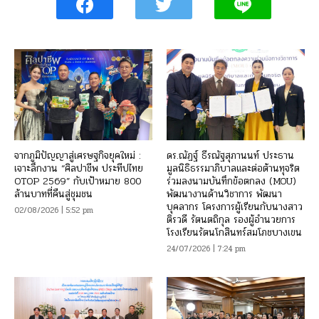
จากภูมิปัญญาสู่เศรษฐกิจยุคใหม่ :
ดร.ณัฏฐ์ ธีรณัฐสุภานนท์ ประธาน
เจาะลึกงาน “ศิลปาชีพ ประทีปไทย
มูลนิธิธรรมาภิบาลและต่อต้านทุจริต
OTOP 2569” กับเป้าหมาย 800
ร่วมลงนามบันทึกข้อตกลง (MOU)
ล้านบาทที่คืนสู่ชุมชน
พัฒนางานด้านวิชาการ พัฒนา
บุคลากร โครงการผู้เรียนกับนางสาว
02/08/2026 | 5:52 pm
ติรวดี รัตนตถิกุล รองผู้อำนวยการ
โรงเรียนรัตนโกสินทร์สมโภชบางเขน
24/07/2026 | 7:24 pm