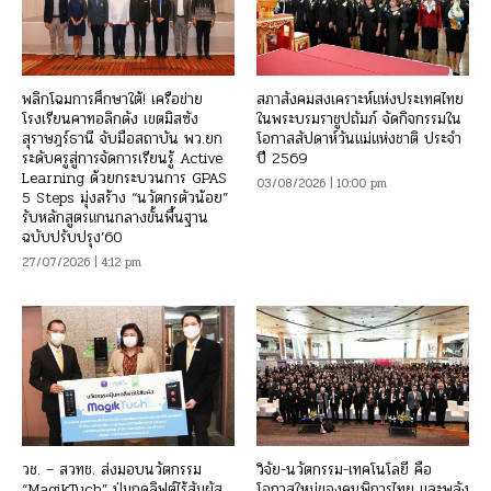
พลิกโฉมการศึกษาใต้! เครือข่าย
สภาสังคมสงเคราะห์แห่งประเทศไทย
โรงเรียนคาทอลิกดัง เขตมิสซัง
ในพระบรมราชูปถัมภ์ จัดกิจกรรมใน
สุราษฎร์ธานี จับมือสถาบัน พว.ยก
โอกาสสัปดาห์วันแม่แห่งชาติ ประจำ
ระดับครูสู่การจัดการเรียนรู้ Active
ปี 2569
Learning ด้วยกระบวนการ GPAS
03/08/2026 | 10:00 pm
5 Steps มุ่งสร้าง “นวัตกรตัวน้อย”
รับหลักสูตรแกนกลางขั้นพื้นฐาน
ฉบับปรับปรุง’60
27/07/2026 | 4:12 pm
วช. – สวทช. ส่งมอบนวัตกรรม
วิจัย-นวัตกรรม-เทคโนโลยี คือ
“MagikTuch” ปุ่มกดลิฟต์ไร้สัมผัส
โอกาสใหม่ของคนพิการไทย และพลัง