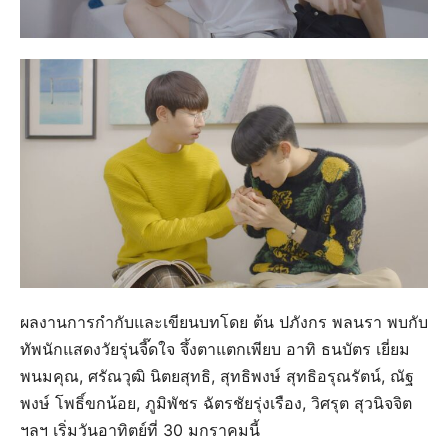
ผลงานการกำกับและเขียนบทโดย ต้น ปภังกร พลนรา พบกับ
ทัพนักแสดงวัยรุ่นจี๊ดใจ จึ้งตาแตกเพียบ อาทิ ธนบัตร เยี่ยม
พนมคุณ, ศรัณวุฒิ นิตยสุทธิ, สุทธิพงษ์ สุทธิอรุณรัตน์, ณัฐ
พงษ์ โพธิ์ขกน้อย, ภูมิพัชร ฉัตรชัยรุ่งเรือง, วิศรุต สุวนิจจิต
ฯลฯ เริ่มวันอาทิตย์ที่ 30 มกราคมนี้