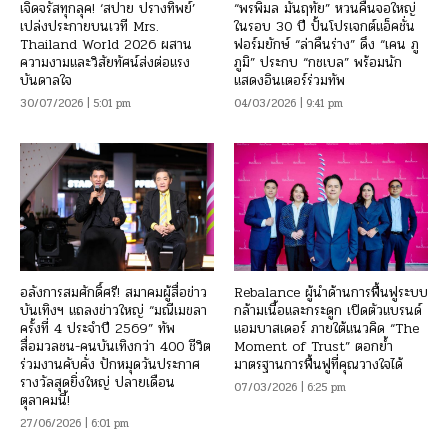
เจิดจรัสทุกลุค! ‘สปาย ปรางทิพย์’
“พรพิมล มั่นฤทัย” หวนคืนจอใหญ่
เปล่งประกายบนเวที Mrs.
ในรอบ 30 ปี ปั้นโปรเจกต์แอ็คชั่น
Thailand World 2026 ผสาน
ฟอร์มยักษ์ “ล่าคืนร่าง” ดึง “เคน ภู
ความงามและวิสัยทัศน์ส่งต่อแรง
ภูมิ” ประกบ “กชเบล” พร้อมนัก
บันดาลใจ
แสดงอินเตอร์ร่วมทัพ
30/07/2026 | 5:01 pm
04/03/2026 | 9:41 pm
อลังการสมศักดิ์ศรี! สมาคมผู้สื่อข่าว
Rebalance ผู้นำด้านการฟื้นฟูระบบ
บันเทิงฯ แถลงข่าวใหญ่ “มณีเมขลา
กล้ามเนื้อและกระดูก เปิดตัวแบรนด์
ครั้งที่ 4 ประจำปี 2569” ทัพ
แอมบาสเดอร์ ภายใต้แนวคิด “The
สื่อมวลชน-คนบันเทิงกว่า 400 ชีวิต
Moment of Trust” ตอกย้ำ
ร่วมงานคับคั่ง ปักหมุดวันประกาศ
มาตรฐานการฟื้นฟูที่คุณวางใจได้
รางวัลสุดยิ่งใหญ่ ปลายเดือน
07/03/2026 | 6:25 pm
ตุลาคมนี้!
27/06/2026 | 6:01 pm