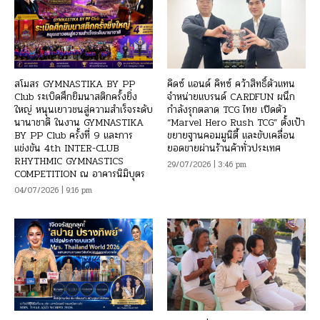
สโมสร GYMNASTIKA BY PP
คิดซ์ แอนด์ คิทซ์ คว้าสิทธิ์ตัวแทน
Club ระเบิดศึกยิมนาสติกครั้งยิ่ง
จำหน่ายแบรนด์ CARDFUN ผนึก
ใหญ่ หนุนเยาวชนสู่ความสำเร็จระดับ
กำลังรุกตลาด TCG ไทย เปิดตัว
นานาชาติ ในงาน GYMNASTIKA
“Marvel Hero Rush TCG” ตั้งเป้า
BY PP Club ครั้งที่ 9 และการ
ขยายฐานคอมมูนิตี้ และขับเคลื่อน
แข่งขัน 4th INTER-CLUB
ยอดขายผ่านร้านค้าทั่วประเทศ
RHYTHMIC GYMNASTICS
29/07/2026 | 3:46 pm
COMPETITION ณ อาคารนิมิบุตร
04/07/2026 | 9:16 pm